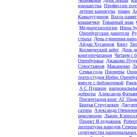
Черняковы
День левши
Ка
юношества
Профессии поч
летние каникулы
право
А
Камалутдинов
Вахта памя
крышечки
Товарный знак
Медиатехнологии
Инна Зу
Оренбургские дарители
Ру
страха
День единения наро
Айдар Хусаинов
Квиз
Тв
Космический забег
День д
книгопечатания
Читаем с 
Оренбуржье
Джакомо Пуч
Севостьянов
Макаренко
Л
Семья года
Пионеры
Оци
театр-студия Ирбис Оренбу
вместе с библиотекой
Ржев
А С Пушкин
национальны
доброты
Александр Фатья
Презентация книг АГ Про
Братья Стругацкие
Джузеп
сатира
Александр Овчинни
революции
Льюис Кэррол
Проект Я-художник
Робер
литературы народов Севера
содружества национальных