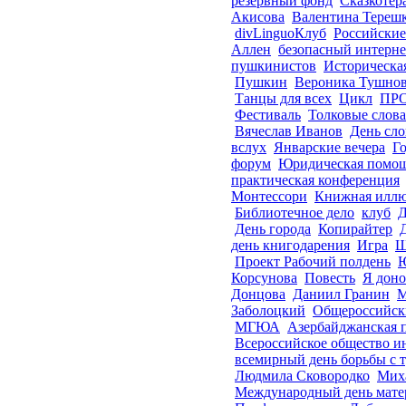
резервный фонд
Сказкотер
Акисова
Валентина Тереш
divLinguoКлуб
Российские
Аллен
безопасный интерне
пушкинистов
Историческа
Пушкин
Вероника Тушно
Танцы для всех
Цикл
ПРО
Фестиваль
Толковые слов
Вячеслав Иванов
День сло
вслух
Январские вечера
Го
форум
Юридическая помо
практическая конференция
Монтессори
Книжная иллю
Библиотечное дело
клуб
Д
День города
Копирайтер
день книгодарения
Игра
Ш
Проект Рабочий полдень
Корсунова
Повесть
Я доно
Донцова
Даниил Гранин
М
Заболоцкий
Общероссийск
МГЮА
Азербайджанская 
Всероссийское общество и
всемирный день борьбы с 
Людмила Сковородко
Мих
Международный день мате