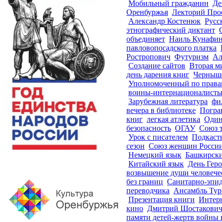
Мобильный гражданин
Де
Оренбуржья
Лекторий Про
Александр Костенюк
Русс
этнографический диктант
объединяет
Наиль Кунафи
павловопосадского платка
Ростропович
Футуризм
Ал
Создание сайтов
Вторая м
день дарения книг
Черныш
Уполномоченный по права
воины-интернационалист
Зарубежная литература
фи
вечера в библиотеке
Погра
книг
легкая атлетика
Один
безопасность
ОГАУ
Союз т
Урок с писателем
Подкаст
сезон
Союз женщин Росси
Немецкий язык
Башкирск
Китайский язык
День Геро
возвышение души человече
без границ
Санитарно-эпид
переводчика
Ансамбль Тур
Презентация книги
Интер
кино
Дмитрий Шостакови
памяти детей-жертв войны 