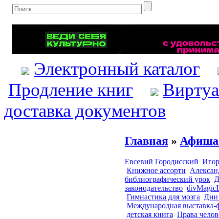
Электронный каталог
Продление книг
Виртуа
доставка документов
Главная
»
Афиша
Евсевий Городисский
Игор
Книжное ассорти
Алексан
библиографический урок
Д
законодательство
divMagic
Гимнастика для мозга
Дни
Международная выставка-
детская книга
Права челов