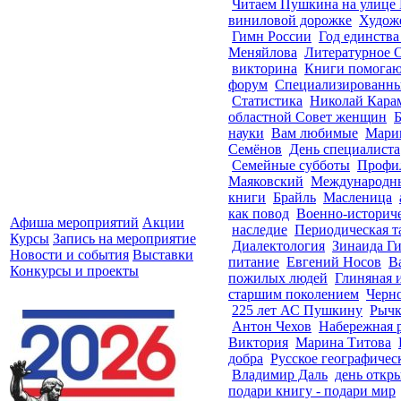
Читаем Пушкина на улице
виниловой дорожке
Худож
Гимн России
Год единства
Меняйлова
Литературное 
викторина
Книги помога
форум
Специализированн
Статистика
Николай Кара
областной Совет женщин
науки
Вам любимые
Мари
Семёнов
День специалиста
Семейные субботы
Профил
Маяковский
Международны
книги
Брайль
Масленица
как повод
Военно-историче
Афиша мероприятий
Акции
наследие
Периодическая т
Курсы
Запись на мероприятие
Диалектология
Зинаида Г
Новости и события
Выставки
питание
Евгений Носов
В
Конкурсы и проекты
пожилых людей
Глиняная 
старшим поколением
Черн
225 лет АС Пушкину
Рычк
Антон Чехов
Набережная 
Виктория
Марина Титова
добра
Русское географичес
Владимир Даль
день откр
подари книгу - подари мир