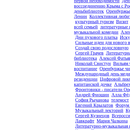
первой необходимости
Ден
воссоединению Крыма с Ро
деньбиблиотек
Оренбуржье
Ленин
Коллективная любит
культурный туризм
Визит
всей семьей
литературные 
музыкальной комедии
Ален
Дни пухового платка
Иску
Сильные идеи для нового 
Создай свою родословную
Сергей Грачев
Литературн
библиотека
Алексей Фатья
Николай Свистун
Вильям 
воспитание
Оренбуржье чи
Международный день меди
резиденции
Цифровой лик
капитанской дочке
Альбре
Фронтовики - писатели Ор
Андрей Фиошин
Алла Фё
София Рычанова
телемост
Евгений Крылатов
Форум 
Музыкальный лекторий
К
Сергей Кузнецов
Всеросси
Лавкрафт
Мария Чалкина
Литературно-музыкальная