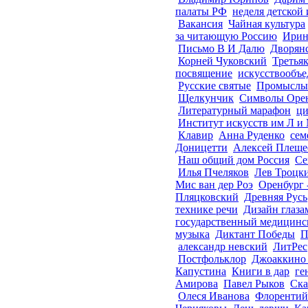
палаты РФ
неделя детской
Вакансия
Чайная культура
за читающую Россию
Ирин
Письмо В И Далю
Дворянс
Корней Чуковский
Третьяк
посвящение
искусствообъе
Русские святые
Промыслы
Щелкунчик
Символы Оре
Литературный марафон
ци
Институт искусств им Л и
Клавир
Анна Руденко
сем
Доницетти
Алексей Плеще
Наш общий дом Россия
Се
Илья Пчеляков
Лев Троцк
Мис ван дер Роэ
Оренбург 
Пляцковский
Древняя Русь
технике речи
Дизайн глаз
государственный медицинс
музыка
Диктант Победы
П
александр невский
ЛитРес
Постфольклор
Джоаккино
Капустина
Книги в дар
ге
Амирова
Павел Рыков
Ска
Олеся Иванова
Флорентий