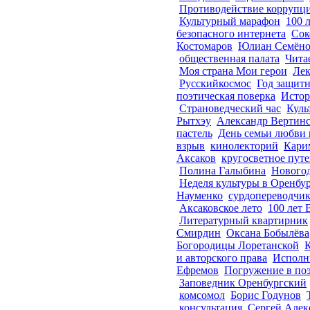
Противодействие коррупц
Культурный марафон
100 
безопасного интернета
Сок
Костомаров
Юлиан Семён
общественная палата
Чита
Моя страна Мои герои
Ле
Русскийкосмос
Год защитн
поэтическая поверка
Истор
Страноведческий час
Куль
Рытхэу
Александр Вертин
пастель
День семьи любви 
взрыв
кинолекторий
Кари
Аксаков
кругосветное пут
Полина Галыбина
Нового
Неделя культуры в Оренбур
Науменко
сурдопереводчи
Аксаковское лето
100 лет
Литературный квартирник
Смирдин
Оксана Бобылёва
Богородицы Лоретанской
и авторского права
Исполн
Ефремов
Погружение в по
Заповедник Оренбургский
комсомол
Борис Годунов
консультация
Сергей Алек