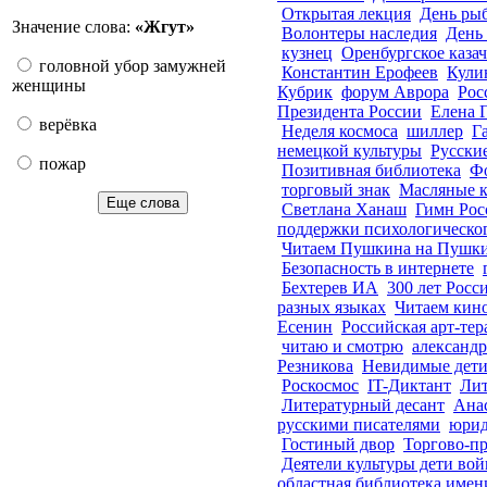
Открытая лекция
День ры
Значение слова:
«Жгут»
Волонтеры наследия
День 
кузнец
Оренбургское казач
головной убор замужней
Константин Ерофеев
Кули
женщины
Кубрик
форум Аврора
Рос
Президента России
Елена 
верёвка
Неделя космоса
шиллер
Г
немецкой культуры
Русски
пожар
Позитивная библиотека
Ф
торговый знак
Масляные к
Еще слова
Светлана Ханаш
Гимн Рос
поддержки психологическо
Читаем Пушкина на Пушк
Безопасность в интернете
Бехтерев ИА
300 лет Росс
разных языках
Читаем кин
Есенин
Российская арт-тер
читаю и смотрю
александр
Резникова
Невидимые дет
Роскосмос
IT-Диктант
Лит
Литературный десант
Анас
русскими писателями
юрид
Гостиный двор
Торгово-п
Деятели культуры дети во
областная библиотека имен