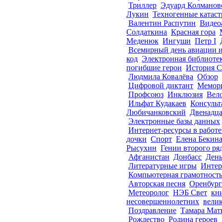
Триллер
Эдуард Колманов
Лукин
Техногенные катас
Валентин Распутин
Видео
Солдаткина
Красная гора
Меденюк
Ингуши
Петр I
Всемирный день авиации 
код
Электронная библиоте
погибшие герои
История 
Людмила Ковалёва
Обзор
Цифровой диктант
Мемори
Профсоюз
Инклюзия
Вел
Ильфат Кудакаев
Консульт
Любичанковский
Двенадца
Электронные базы данных
Интернет-ресурсы в работе
дочки
Спорт
Елена Бекин
Рысухин
Гении второго ря
Афганистан
Донбасс
День
Литературные игры
Интер
Компьютерная грамотност
Авторская песня
Оренбург
Метеоролог
НЭБ Свет
кн
несовершеннолетних
вели
Поздравление
Тамара Мат
Рождество
Родина героев