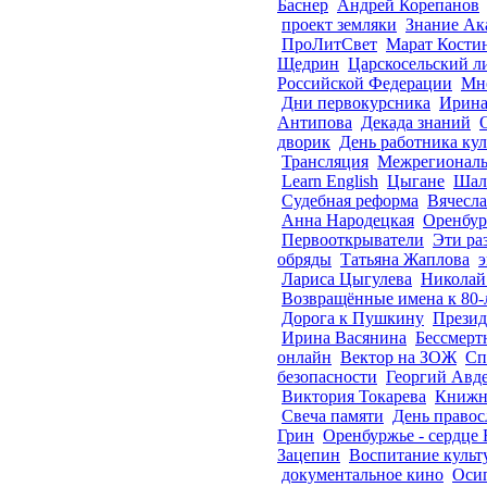
Баснер
Андрей Корепанов
проект земляки
Знание Ак
ПроЛитСвет
Марат Кости
Щедрин
Царскосельский л
Российской Федерации
Мн
Дни первокурсника
Ирина
Антипова
Декада знаний
дворик
День работника ку
Трансляция
Межрегиональ
Learn English
Цыгане
Шал
Судебная реформа
Вячесла
Анна Народецкая
Оренбур
Первооткрыватели
Эти ра
обряды
Татьяна Жаплова
э
Лариса Цыгулева
Николай
Возвращённые имена к 80
Дорога к Пушкину
Презид
Ирина Васянина
Бессмерт
онлайн
Вектор на ЗОЖ
Сп
безопасности
Георгий Авд
Виктория Токарева
Книжн
Свеча памяти
День правос
Грин
Оренбуржье - сердце
Зацепин
Воспитание культ
документальное кино
Оси