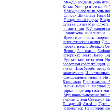
Международный день чтен
Китая
Университетская би
VМеждународный день по
Список Шиндлера
Иван М
Гражданский форум
Влади
детства
Луиза Мэй Олкотт
организации
В Левановск
Славникова
Дни знаний
Э
Время и личность
Творчес
патриотическая акция
День
проект
начало Великой От
Леонид Большаков
Библио
историках
Театр Пьеро
Се
Русские книгоиздатели
Ив
областной совет женщин
А
внука
Илья Усачёв
перед б
зависимость
Иностранные 
Самодельные чернила
Инт
Большаков
Профилактика
Юлия Шошина
Мертвые 
цирка
владимир снатенков
Музыкально-поэтический 
Знание
Степи Северной Ев
Посадский
Art-slam
Гузель
Перевальск
Из истории сл