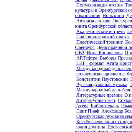
Популяризация чтения
Тво
культуры в Оренбургской о
образования
Ночь кино
Де
Авторское право
Экскурси
книга Оренбургской област
Академические встречи
Ге
Павловопосадский платок
Пластический тренинг
Ко
Оренбург
День правовой п
ОВЗ
Нина Коновалова
Пре
ARTсфера
Выборы Презид
LKF - формат
Агата Крис
Международный день сле
волонтерское движение
Ф
Константин Паустовский
Русская духовная музыка
Т
Международный день бело
Литературные премии
О п
Литературный тест
Сохран
Гусева
Библиотекарь
Рома
Эдит Пиаф
Александр Бел
Оренбургская духовная се
Костёр сверкающих созвуч
юлия друнина
Достоевский