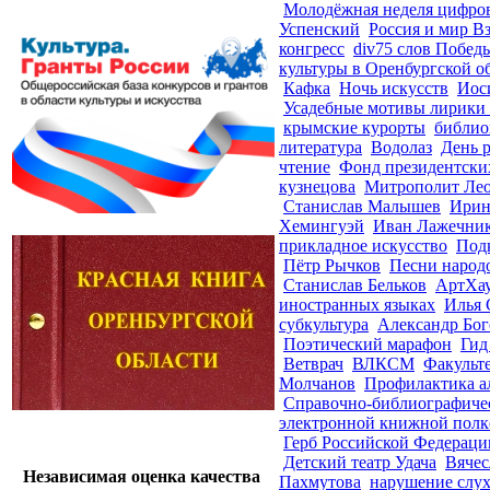
Молодёжная неделя цифро
Успенский
Россия и мир В
конгресс
div75 слов Побед
культуры в Оренбургской о
Кафка
Ночь искусств
Иос
Усадебные мотивы лирики 
крымские курорты
библио
литература
Водолаз
День р
чтение
Фонд президентски
кузнецова
Митрополит Ле
Станислав Малышев
Ирин
Хемингуэй
Иван Лажечни
прикладное искусство
Под
Пётр Рычков
Песни народ
Станислав Бельков
АртХау
иностранных языках
Илья 
субкультура
Александр Бо
Поэтический марафон
Гид
Ветврач
ВЛКСМ
Факульт
Молчанов
Профилактика а
Справочно-библиографиче
электронной книжной полк
Герб Российской Федераци
Детский театр Удача
Вячес
Независимая оценка качества
Пахмутова
нарушение слу