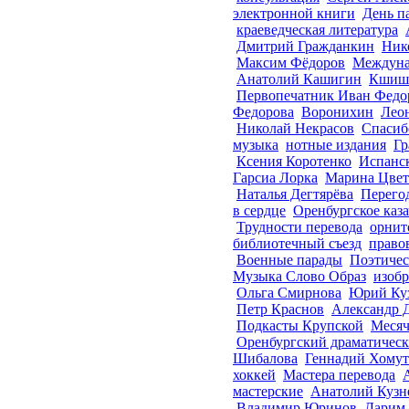
электронной книги
День п
краеведческая литература
Дмитрий Гражданкин
Ник
Максим Фёдоров
Междуна
Анатолий Кашигин
Кшишт
Первопечатник Иван Федо
Федорова
Воронихин
Лео
Николай Некрасов
Спасиб
музыка
нотные издания
Гр
Ксения Коротенко
Испанск
Гарсиа Лорка
Марина Цвет
Наталья Дегтярёва
Перего
в сердце
Оренбургское каза
Трудности перевода
орнит
библиотечный съезд
право
Военные парады
Поэтичес
Музыка Слово Образ
изобр
Ольга Смирнова
Юрий Ку
Петр Краснов
Александр 
Подкасты Крупской
Месяч
Оренбургский драматическ
Шибалова
Геннадий Хомут
хоккей
Мастера перевода
мастерские
Анатолий Кузн
Владимир Юринов
Дарим 