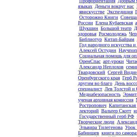
Профориентация
Добрым 
языках
Деньги вокруг нас
явискусстве
Экспедиция
Осторожно Книги
Совеща
России
Елена Кубаевская
Шукшин
Большой театр
Д
здоровья
Росмолодежь
Чер
Библиотур
Китап-Байрам
Год народного искусства и
Алексей Остудин
Научпоп
Социальная помощь для оп
ОренСпас
арт-уроки
Чита
Александр Неплохов
семи
Твардовский
Сергей Види
Оренбургского края
Герб Р
другим во благо
День восс
специалист
Лев Толстой и
Медиабезопасность
Эрмит
ученая архивная комиссия
Ростропович
Капитанская
лекторий
Вальтер Скотт
ю
Государственный герб РФ
Творческие люди
Александ
Эльвира Тилегенова
Урок
Бабнищев
книги по самор