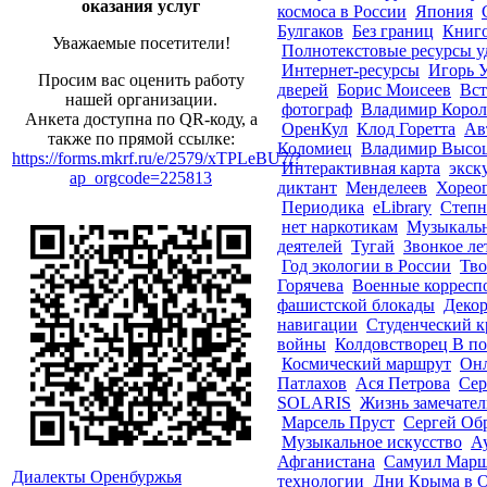
оказания услуг
космоса в России
Япония
Булгаков
Без границ
Книго
Уважаемые посетители!
Полнотекстовые ресурсы у
Интернет-ресурсы
Игорь 
Просим вас оценить работу
дверей
Борис Моисеев
Вст
нашей организации.
фотограф
Владимир Корол
Анкета доступна по QR-коду, а
ОренКул
Клод Горетта
Ав
также по прямой ссылке:
Коломиец
Владимир Высо
https://forms.mkrf.ru/e/2579/xTPLeBU7/?
Интерактивная карта
экск
ap_orgcode=225813
диктант
Менделеев
Хорео
Периодика
еLibrary
Степн
нет наркотикам
Музыкаль
деятелей
Тугай
Звонкое ле
Год экологии в России
Тво
Горячева
Военные корресп
фашистской блокады
Декор
навигации
Студенческий к
войны
Колдовстворец В по
Космический маршрут
Онл
Патлахов
Ася Петрова
Сер
SOLARIS
Жизнь замечател
Марсель Пруст
Сергей Об
Музыкальное искусство
А
Афганистана
Самуил Мар
Диалекты Оренбуржья
технологии
Дни Крыма в 