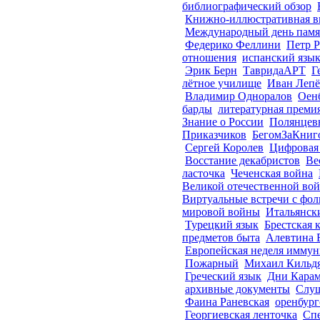
библиографический обзор
Книжно-иллюстративная в
Международный день памят
Федерико Феллини
Петр 
отношения
испанский язы
Эрик Берн
ТавридаАРТ
Г
лётное училище
Иван Леп
Владимир Одноралов
Оенб
барды
литературная преми
Знание о России
Полянцев
Приказчиков
БегомЗаКниг
Сергей Королев
Цифровая 
Восстание декабристов
Ве
ласточка
Чеченская война
Великой отечественной во
Виртуальные встречи с фо
мировой войны
Итальянск
Турецкий язык
Брестская 
предметов быта
Алевтина 
Европейская неделя имму
Пожарный
Михаил Кильд
Греческий язык
Дни Карам
архивные документы
Слуш
Фаина Раневская
оренбург
Георгиевская ленточка
Спе