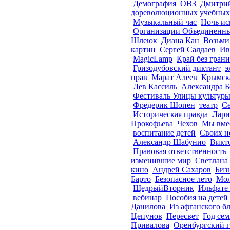
Демография
ОВЗ
Дмитри
дореволюционных учебных 
Музыкальный час
Ночь ис
Организации Объединенн
Шлеюк
Диана Кан
Возьми
картин
Сергей Салдаев
Ив
MagicLamp
Край без гран
Гризодубовский диктант
э
прав
Марат Алеев
Крымска
Лев Кассиль
Александра Б
Фестиваль Улицы культур
Фредерик Шопен
театр
Се
Историческая правда
Лари
Прокофьева
Чехов
Мы вме
воспитание детей
Своих н
Александр Шабунио
Викт
Правовая ответственность
изменившие мир
Светлана
кино
Андрей Сахаров
Биз
Барто
Безопасное лето
Мол
ЩедрыйВторник
Ильфате 
вебинар
Пособия на детей
Данилова
Из афганского б
Цепунов
Пересвет
Год сем
Привалова
Оренбургский 