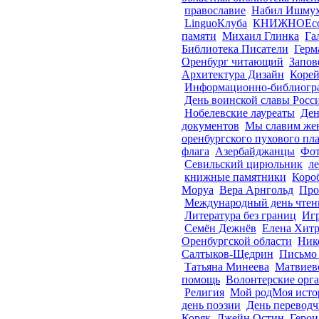
православие
Набил Ишмух
LinguoКлуба
КНИЖНОЕс
памяти
Михаил Глинка
Га
Библиотека Писатели
Герм
Оренбург читающий
Запов
Архитектура Дизайн
Корей
Информационно-библиогра
День воинской славы Росс
Нобелевские лауреаты
Ден
документов
Мы славим же
оренбургского пухового пл
флага
Азербайджанцы
Фот
Севильский цирюльник
ле
книжные памятники
Коро
Моруа
Вера Арнгольд
Про
Международный день чтен
Литература без границ
Игр
Семён Дежнёв
Елена Хитр
Оренбургской области
Ник
Салтыков-Щедрин
Письмо
Татьяна Минеева
Матвиев
помощь
Волонтерские орг
Религия
Мой родМоя исто
день поэзии
День переводч
Коряк
Джейн Остин
Геро