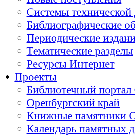
Cистемы технической
Библиографические о
Периодические издан
Тематические разделы
Ресурсы Интернет
Проекты
Библиотечный портал 
Оренбургский край
Книжные памятники О
Календарь памятных д