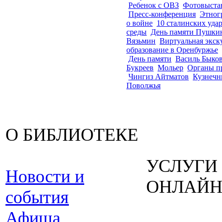
Ребенок с ОВЗ
Фотовыста
Пресс-конференция
Этног
о войне
10 сталинских уда
среды
День памяти Пушки
Вязьмин
Виртуальная экск
образование в Оренбуржье
День памяти
Василь Быко
Букреев
Мольер
Органы п
Чингиз Айтматов
Кузнечн
Поволжья
О БИБЛИОТЕКЕ
УСЛУГИ
Новости и
ОНЛАЙ
события
Афиша