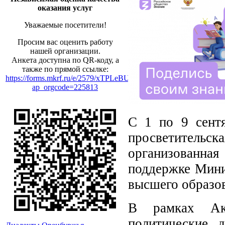
оказания услуг
Уважаемые посетители!
Просим вас оценить работу
нашей организации.
Анкета доступна по QR-коду, а
также по прямой ссылке:
https://forms.mkrf.ru/e/2579/xTPLeBU7/?
ap_orgcode=225813
С 1 по 9 сентя
просветитель
организованн
поддержке Мини
высшего образо
В рамках Акц
политические д