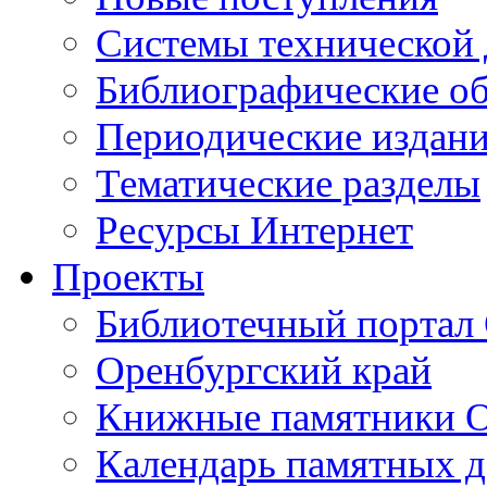
Cистемы технической
Библиографические о
Периодические издан
Тематические разделы
Ресурсы Интернет
Проекты
Библиотечный портал 
Оренбургский край
Книжные памятники О
Календарь памятных д