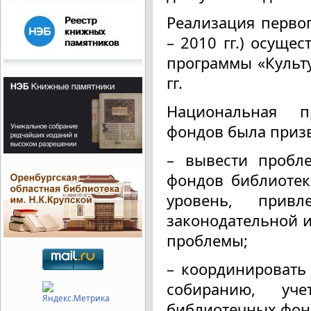
Реализация перво
– 2010 гг.) осуще
программы «Культу
гг.
Национальная п
фондов была приз
– вывести пробл
фондов библиотек
уровень, прив
законодательной и
проблемы;
– координировать
собиранию, уч
библиотечных фон