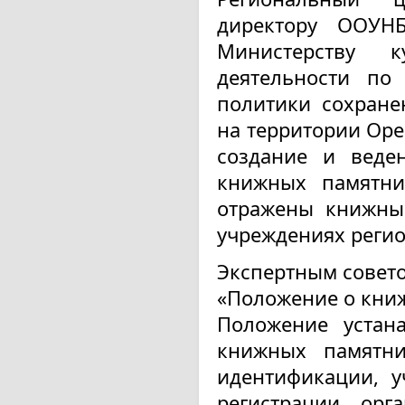
директору ООУН
Министерству 
деятельности по
политики сохране
на территории Оре
создание и веден
книжных памятни
отражены книжны
учреждениях регио
Экспертным совето
«Положение о книж
Положение устан
книжных памятни
идентификации, у
регистрации, орг