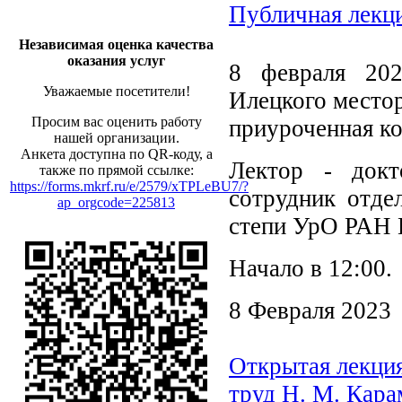
Публичная лекц
Независимая оценка качества
оказания услуг
8 февраля 202
Уважаемые посетители!
Илецкого местор
Просим вас оценить работу
приуроченная ко
нашей организации.
Анкета доступна по QR-коду, а
Лектор - докт
также по прямой ссылке:
https://forms.mkrf.ru/e/2579/xTPLeBU7/?
сотрудник отде
ap_orgcode=225813
степи УрО РАН 
Начало в 12:00.
8 Февраля 2023
Открытая лекция
труд Н. М. Кара