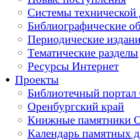
Cистемы технической
Библиографические о
Периодические издан
Тематические разделы
Ресурсы Интернет
Проекты
Библиотечный портал 
Оренбургский край
Книжные памятники О
Календарь памятных д