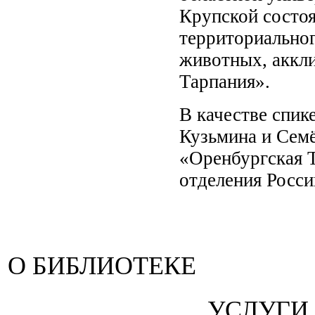
Крупской состо
территориальног
животных, аккл
Тарпания».
В качестве спик
Кузьмина и Семё
«Оренбургская Т
отделения Росси
О БИБЛИОТЕКЕ
УСЛУГИ