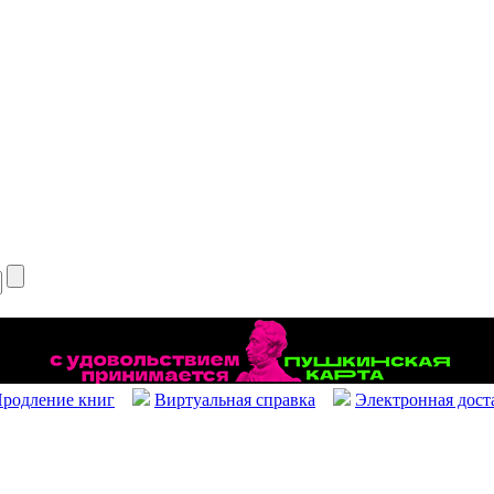
родление книг
Виртуальная справка
Электронная дост