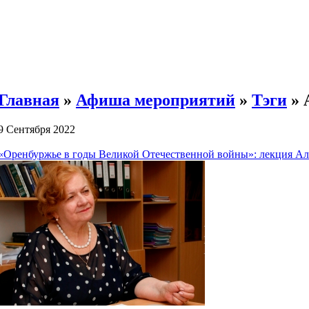
Главная
»
Афиша мероприятий
»
Тэги
» 
9 Сентября 2022
«Оренбуржье в годы Великой Отечественной войны»: лекция А