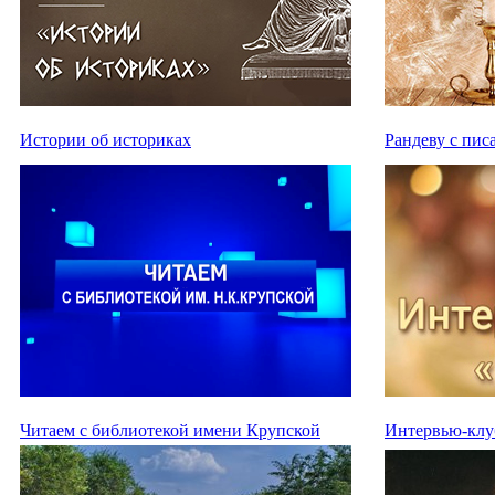
Истории об историках
Рандеву с пис
Читаем с библиотекой имени Крупской
Интервью-клу