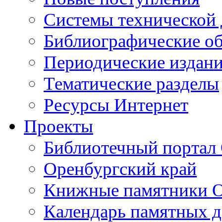
Cистемы технической
Библиографические о
Периодические издан
Тематические разделы
Ресурсы Интернет
Проекты
Библиотечный портал 
Оренбургский край
Книжные памятники О
Календарь памятных д