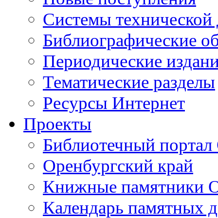
Cистемы технической
Библиографические о
Периодические издан
Тематические разделы
Ресурсы Интернет
Проекты
Библиотечный портал 
Оренбургский край
Книжные памятники О
Календарь памятных д