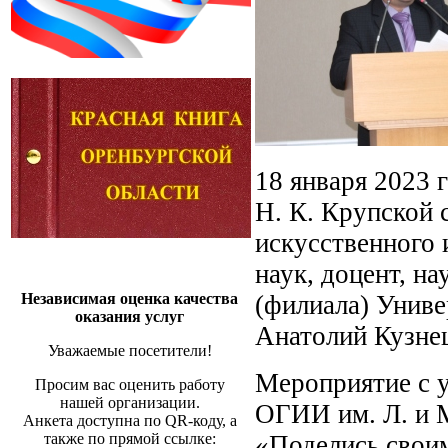
18 января 2023 
Н. К. Крупской 
искусственного 
наук, доцент, н
(филиала) Унив
Независимая оценка качества
оказания услуг
Анатолий Кузне
Уважаемые посетители!
Мероприятие с 
Просим вас оценить работу
нашей организации.
ОГИИ им. Л. и 
Анкета доступна по QR-коду, а
«Поделись свои
также по прямой ссылке: