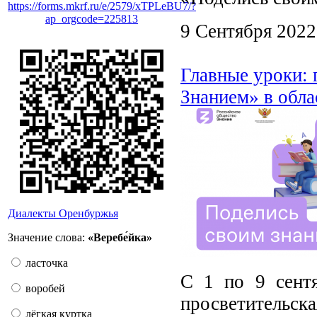
https://forms.mkrf.ru/e/2579/xTPLeBU7/?
ap_orgcode=225813
9 Сентября 2022
Главные уроки: 
Знанием» в обла
Диалекты Оренбуржья
Значение слова:
«Веребе́йка»
ласточка
С 1 по 9 сентя
воробей
просветитель
лёгкая куртка