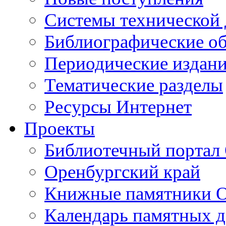
Cистемы технической
Библиографические о
Периодические издан
Тематические разделы
Ресурсы Интернет
Проекты
Библиотечный портал 
Оренбургский край
Книжные памятники О
Календарь памятных д