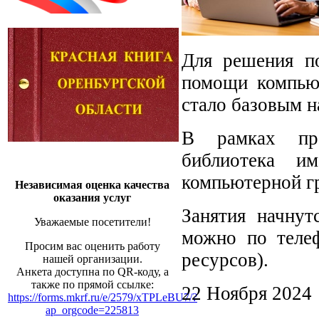
Для решения п
помощи компьют
стало базовым н
В рамках про
библиотека и
компьютерной г
Независимая оценка качества
оказания услуг
Занятия начну
Уважаемые посетители!
можно по телеф
Просим вас оценить работу
ресурсов).
нашей организации.
Анкета доступна по QR-коду, а
также по прямой ссылке:
22 Ноября 2024
https://forms.mkrf.ru/e/2579/xTPLeBU7/?
ap_orgcode=225813