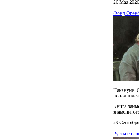
26 Мая 202
Фонд Оренб
Накануне О
пополнился 
Книга займ
знаменитого
29 Сентября
Русское сло