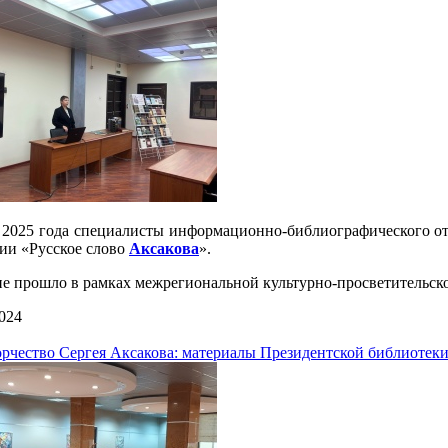
я 2025 года специалисты информационно-библиографического от
ии «Русское слово
Аксакова
».
е прошло в рамках межрегиональной культурно-просветительско
024
орчество Сергея Аксакова: материалы Президентской библиотек