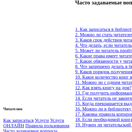
Часто задаваемые во
1. Как записаться в библио
2. Можно ли стать читателе
3. Каков срок действия чит
4. Что делать, если читател
5. Может ли читатель пройт
6. Какие права имеет читат
7. Какие обязанности у чит
8. Что запрещено делать в 
9. Каков порядок получения
10. Какое количество книг 
11. Можно ли с одним чита
12. Как взять книгу на дом?
13. Где получить информац
14. Если читатель не закон
15. Когда прекращается выд
16. Можно ли в библиотеку
Читателям
17. Каковы правила копиро
18. Если необходимой книги
Как записаться
Услуги
Услуги
19. Нужен ли читательский
ОНЛАЙН
Правила пользования
Часто задаваемые вопросы