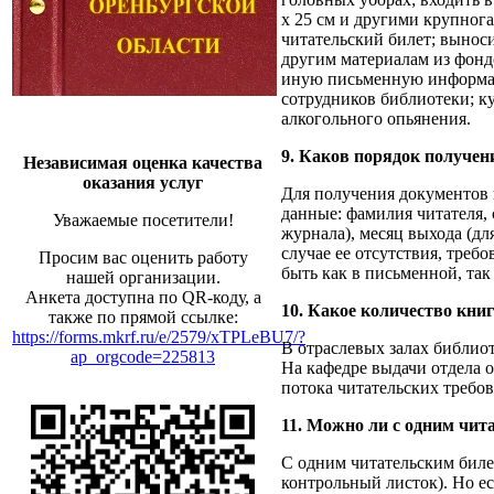
х 25 см и другими крупног
читательский билет; вынос
другим материалам из фонд
иную письменную информац
сотрудников библиотеки; к
алкогольного опьянения.
9. Каков порядок получен
Независимая оценка качества
оказания услуг
Для получения документов 
данные: фамилия читателя, 
Уважаемые посетители!
журнала), месяц выхода (дл
случае ее отсутствия, треб
Просим вас оценить работу
быть как в письменной, так
нашей организации.
Анкета доступна по QR-коду, а
10. Какое количество кни
также по прямой ссылке:
https://forms.mkrf.ru/e/2579/xTPLeBU7/?
В отраслевых залах библиот
ap_orgcode=225813
На кафедре выдачи отдела о
потока читательских требо
11. Можно ли с одним чит
С одним читательским билет
контрольный листок). Но ес