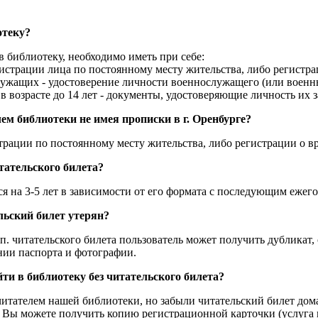
отеку?
 в библиотеку, необходимо иметь при себе:
гистрации лица по постоянному месту жительства, либо регистр
лужащих - удостоверение личности военнослужащего (или военны
в возрасте до 14 лет - документы, удостоверяющие личность их 
ем библиотеки не имея прописки в г. Оренбурге?
трации по постоянному месту жительства, либо регистрации о 
тательского билета?
ся на 3-5 лет в зависимости от его формата с последующим еже
ельский билет утерян?
. п. читательского билета пользователь может получить дублика
ии паспорта и фотографии.
ти в библиотеку без читательского билета?
итателем нашей библиотеки, но забыли читательский билет дома
 Вы можете получить копию регистрационной карточки (услуга п