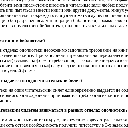
абаритными предметами; вносить в читальные залы любые проду
ить или пытаться вынести книги или другие документы, минуя у
ов библиотеки, повреждать или уничтожать имущество библиоте
ию без разрешения администрации библиотеки; громко говорит
урить в помещениях библиотеки; пользоваться в читальных зала
ия книг в библиотеке?
в отделах библиотеки необходимо заполнить требование на книг
сведения о книге. При заполнении требования на периодические
я газет) (ссылка на формат требования). Требование подается в
ование направляется на кафедру выдачи основного книгохранени
 и в устной форме.
г выдается на один читательский билет?
еки на один читательский билет единовременно выдается не боле
сновного книгохранения принимаются требования на книги и пер
ваний.
ательским билетом заниматься в разных отделах библиотеки?
ом можно взять литературу одновременно в двух отраслевых зал
ли есть острая необходимость получить литературу в З-х залах