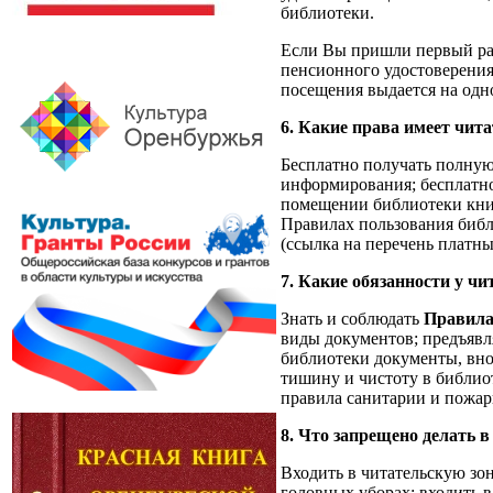
библиотеки.
Если Вы пришли первый раз
пенсионного удостоверения
посещения выдается на одн
6. Какие права имеет чит
Бесплатно получать полную
информирования; бесплатно
помещении библиотеки книг
Правилах пользования библ
(ссылка на перечень платн
7. Какие обязанности у чи
Знать и соблюдать
Правила
виды документов; предъявл
библиотеки документы, вно
тишину и чистоту в библио
правила санитарии и пожар
8. Что запрещено делать в
Входить в читательскую зон
головных уборах; входить 