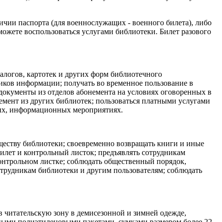
ичии паспорта (для военнослужащих - военного билета), либо
можете воспользоваться услугами библиотеки. Билет разового
алогов, картотек и других форм библиотечного
иков информации; получать во временное пользование в
документы из отделов абонемента на условиях оговоренных в
мент из других библиотек; пользоваться платными услугами
вых, информационных мероприятиях.
ществу библиотеки; своевременно возвращать книги и иные
илет и контрольный листок; предъявлять сотрудникам
контрольном листке; соблюдать общественный порядок,
трудникам библиотеки и другим пользователям; соблюдать
 в читательскую зону в демисезонной и зимней одежде,
чными полиэтиленовыми пакетами, сумками размером более 22