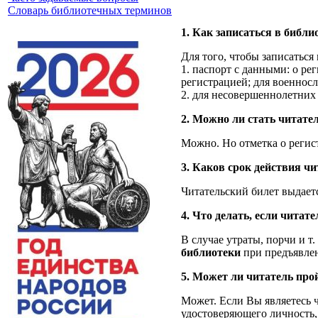
Словарь библиотечных терминов
1. Как записаться в библи
Для того, чтобы записаться
1. паспорт с данными: о ре
регистрацией; для военнос
2. для несовершеннолетних 
2. Можно ли стать читател
Можно. Но отметка о регис
3. Каков срок действия чи
Читательский билет выдает
4. Что делать, если читат
В случае утраты, порчи и т
библиотеки
при предъявлен
5. Может ли читатель прой
Может. Если Вы являетесь ч
удостоверяющего личность,