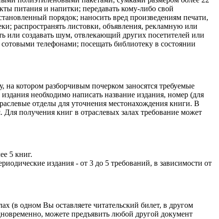
кты питания и напитки; передавать кому-либо свой
становленный порядок; наносить вред произведениям печати,
ки; распространять листовки, объявления, рекламную или
ь или создавать шум, отвлекающий других посетителей или
х сотовыми телефонами; посещать библиотеку в состоянии
у, на котором разборчивым почерком заносятся требуемые
 издания необходимо написать название издания, номер (для
 отраслевые отделы для уточнения местонахождения книги. В
я. Для получения книг в отраслевых залах требование может
е 5 книг.
иодические издания - от 3 до 5 требований, в зависимости от
ах (в одном Вы оставляете читательский билет, в другом
 одновременно, можете предъявить любой другой документ