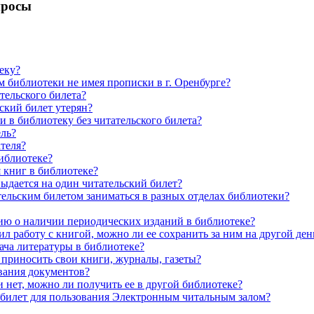
просы
теку?
м библиотеки не имея прописки в г. Оренбурге?
ательского билета?
ьский билет утерян?
и в библиотеку без читательского билета?
ель?
ателя?
библиотеке?
 книг в библиотеке?
выдается на один читательский билет?
тельским билетом заниматься в разных отделах библиотеки?
ию о наличии периодических изданий в библиотеке?
чил работу с книгой, можно ли ее сохранить за ним на другой ден
ача литературы в библиотеке?
 приносить свои книги, журналы, газеты?
вания документов?
 нет, можно ли получить ее в другой библиотеке?
 билет для пользования Электронным читальным залом?