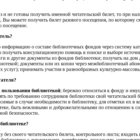
 и не готовы получить именной читательский билет, то при нал
, Вы можете получить билет разового посещения, по которому с
о посещение.
атель?
 информацию о составе библиотечных фондов через систему кат
 получать консультационную помощь в поиске и выборе источн
и и другие документы из фондов библиотеки; получать на дом 
иотекой; документы или их копии через межбиблиотечный абоне
ых услуг); принимать участия в разнообразных культурно-массо
тателя?
 пользования библиотекой
; бережно относиться к фонду и иму
ять по требованию сотрудников библиотеки свой читательский б
симые в случае необходимости в библиотеку, для отметки их в 
теке, быть вежливыми и доброжелательными по отношению к со
ной безопасности.
 библиотеке?
у без своего читательского билета, контрольного листа; входить
в библиотеку с дипломатами, портфелями, рюкзаками, непрозра