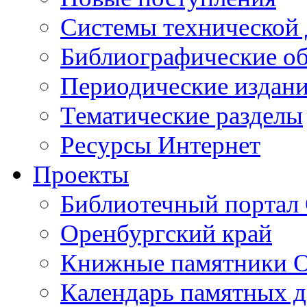
Cистемы технической
Библиографические о
Периодические издан
Тематические разделы
Ресурсы Интернет
Проекты
Библиотечный портал 
Оренбургский край
Книжные памятники О
Календарь памятных д