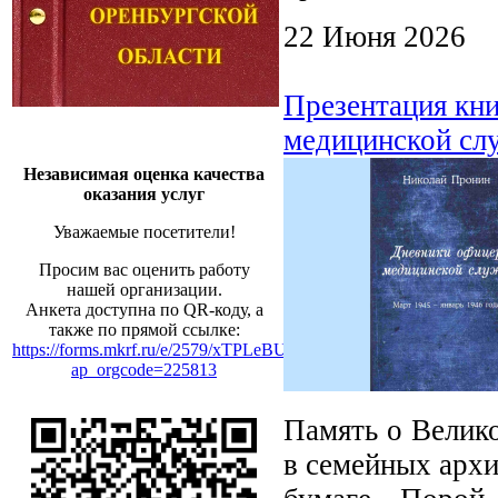
22 Июня 2026
Презентация кн
медицинской сл
Независимая оценка качества
оказания услуг
Уважаемые посетители!
Просим вас оценить работу
нашей организации.
Анкета доступна по QR-коду, а
также по прямой ссылке:
https://forms.mkrf.ru/e/2579/xTPLeBU7/?
ap_orgcode=225813
Память о Велико
в семейных архи