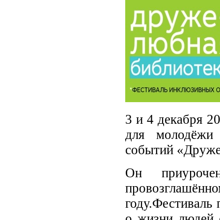
3 и 4 декабря 2
для молодёжи 
событий «Друже
Он приуроче
провозглашён
году.Фестиваль 
о жизни людей 