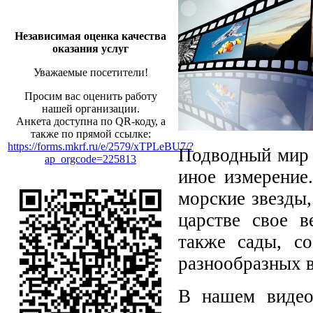
Независимая оценка качества
оказания услуг
Уважаемые посетители!
Просим вас оценить работу
нашей организации.
Анкета доступна по QR-коду, а
также по прямой ссылке:
https://forms.mkrf.ru/e/2579/xTPLeBU7/?
Подводный мир 
ap_orgcode=225813
иное измерение
морские звезды,
царстве свое в
также сады, с
разнообразных 
В нашем видео