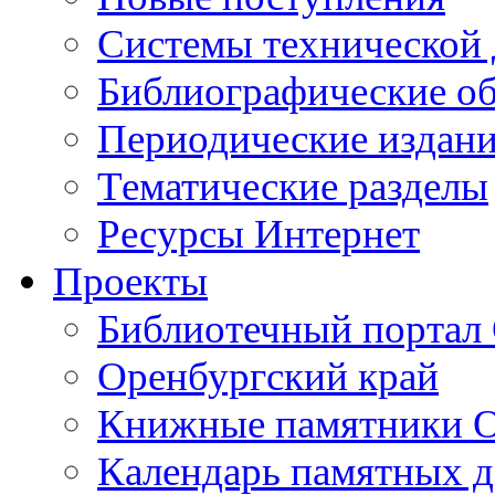
Cистемы технической
Библиографические о
Периодические издан
Тематические разделы
Ресурсы Интернет
Проекты
Библиотечный портал 
Оренбургский край
Книжные памятники О
Календарь памятных д