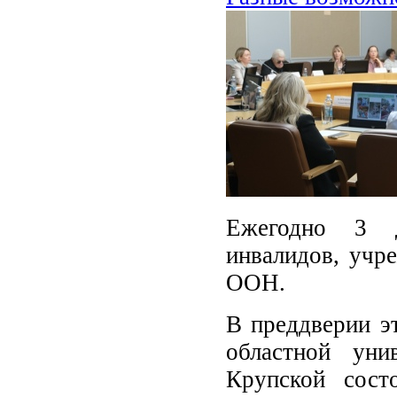
Ежегодно 3 д
инвалидов, учр
ООН.
В преддверии эт
областной уни
Крупской сост