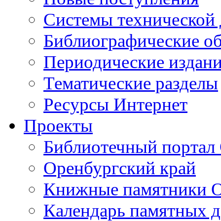
Cистемы технической
Библиографические о
Периодические издан
Тематические разделы
Ресурсы Интернет
Проекты
Библиотечный портал 
Оренбургский край
Книжные памятники О
Календарь памятных д