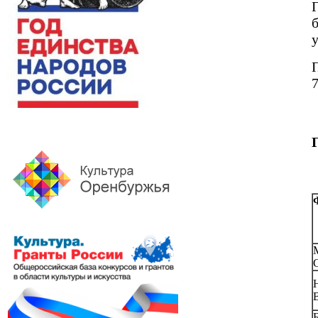
б
у
7