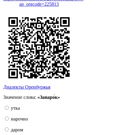
ap_orgcode=225813
Диалекты Оренбуржья
Значение слова:
«Занаро́к»
утка
нарочно
даром