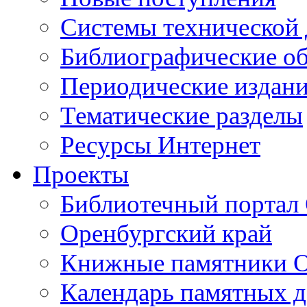
Cистемы технической
Библиографические о
Периодические издан
Тематические разделы
Ресурсы Интернет
Проекты
Библиотечный портал 
Оренбургский край
Книжные памятники О
Календарь памятных д