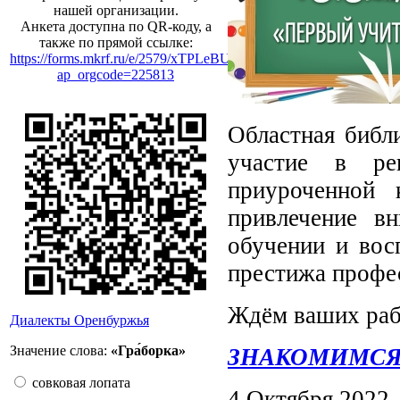
нашей организации.
Анкета доступна по QR-коду, а
также по прямой ссылке:
https://forms.mkrf.ru/e/2579/xTPLeBU7/?
ap_orgcode=225813
Областная библ
участие в ре
приуроченной 
привлечение вн
обучении и вос
престижа профес
Ждём ваших рабо
Диалекты Оренбуржья
Значение слова:
«Гра́борка»
ЗНАКОМИМСЯ
совковая лопата
4 Октября 2022