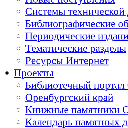
Cистемы технической
Библиографические о
Периодические издан
Тематические разделы
Ресурсы Интернет
Проекты
Библиотечный портал 
Оренбургский край
Книжные памятники О
Календарь памятных д