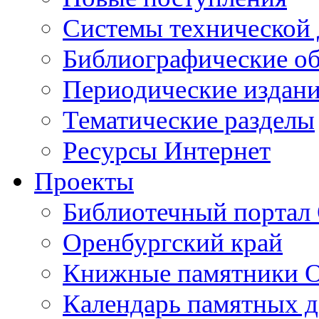
Cистемы технической
Библиографические о
Периодические издан
Тематические разделы
Ресурсы Интернет
Проекты
Библиотечный портал 
Оренбургский край
Книжные памятники О
Календарь памятных д