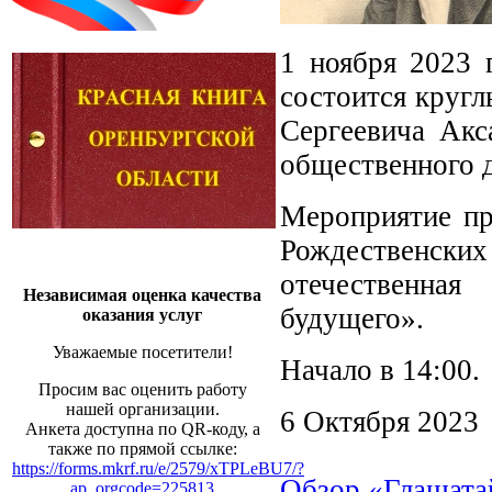
1 ноября 2023 
состоится кругл
Сергеевича Акс
общественного д
Мероприятие пр
Рождественски
отечественная
Независимая оценка качества
будущего».
оказания услуг
Уважаемые посетители!
Начало в 14:00.
Просим вас оценить работу
нашей организации.
6 Октября 2023
Анкета доступна по QR-коду, а
также по прямой ссылке:
https://forms.mkrf.ru/e/2579/xTPLeBU7/?
Обзор «Глашатай
ap_orgcode=225813