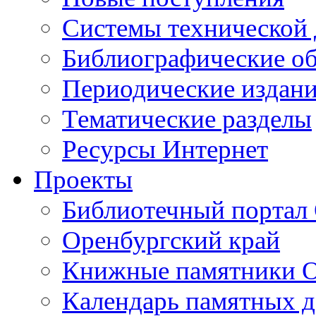
Cистемы технической
Библиографические о
Периодические издан
Тематические разделы
Ресурсы Интернет
Проекты
Библиотечный портал 
Оренбургский край
Книжные памятники О
Календарь памятных д