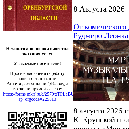
8 Августа 2026
От комического 
Руджеро Леонка
Независимая оценка качества
оказания услуг
Уважаемые посетители!
Просим вас оценить работу
нашей организации.
Анкета доступна по QR-коду, а
также по прямой ссылке:
https://forms.mkrf.ru/e/2579/xTPLeBU7/?
ap_orgcode=225813
8 августа 2026 
К. Крупской при
проекта «Мир му