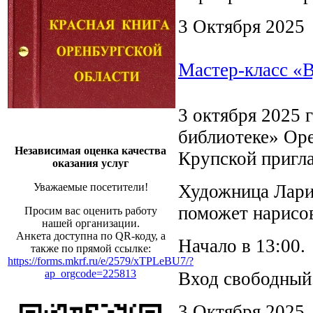
3 Октября 2025
Мастер-класс «
3 октября 2025 
библиотеке» Оре
Независимая оценка качества
Крупской пригла
оказания услуг
Художница Ларис
Уважаемые посетители!
поможет нарисов
Просим вас оценить работу
нашей организации.
Анкета доступна по QR-коду, а
Начало в 13:00.
также по прямой ссылке:
https://forms.mkrf.ru/e/2579/xTPLeBU7/?
ap_orgcode=225813
Вход свободный
3 Октября 2025