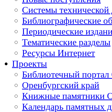
Cистемы технической
Библиографические о
Периодические издан
Тематические разделы
Ресурсы Интернет
Проекты
Библиотечный портал 
Оренбургский край
Книжные памятники О
Календарь памятных д