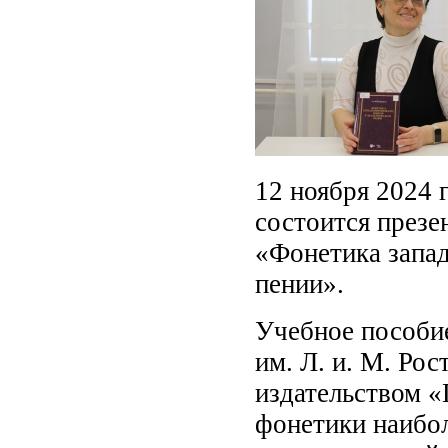
12 ноября 2024 
состоится през
«Фонетика запа
пении».
Учебное пособи
им. Л. и. М. Ро
издательством 
фонетики наибол