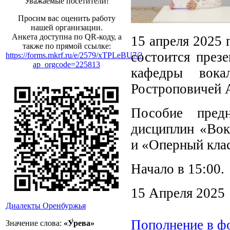
Уважаемые посетители!
Просим вас оценить работу
нашей организации.
Анкета доступна по QR-коду, а
15 апреля 2025 
также по прямой ссылке:
состоится през
https://forms.mkrf.ru/e/2579/xTPLeBU7/?
ap_orgcode=225813
кафедры вок
Ростроповичей 
Пособие пред
дисциплин «Вок
и «Оперный клас
Начало в 15:00.
15 Апреля 2025
Диалекты Оренбуржья
Пополнение в ф
Значение слова:
«У́рева»