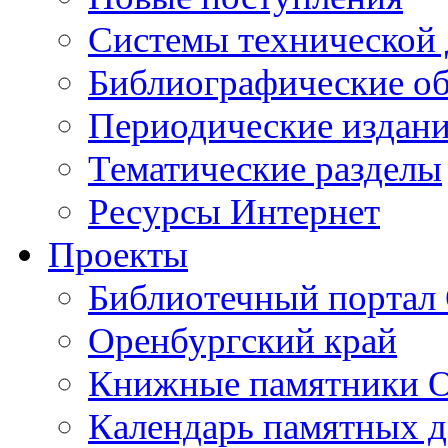
Cистемы технической
Библиографические о
Периодические издан
Тематические разделы
Ресурсы Интернет
Проекты
Библиотечный портал 
Оренбургский край
Книжные памятники О
Календарь памятных д