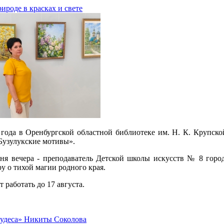
ироде в красках и свете
 года в Оренбургской областной библиотеке им. Н. К. Крупск
Бузулукские мотивы».
иня вечера - преподаватель Детской школы искусств № 8 гор
ру о тихой магии родного края.
 работать до 17 августа.
чудеса» Никиты Соколова