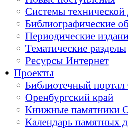
Cистемы технической
Библиографические о
Периодические издан
Тематические разделы
Ресурсы Интернет
Проекты
Библиотечный портал 
Оренбургский край
Книжные памятники О
Календарь памятных д