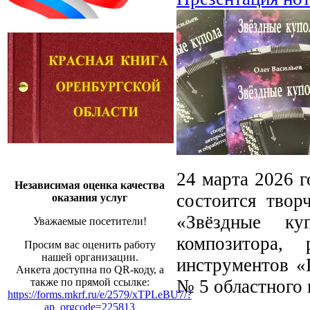
24 марта 2026 г
Независимая оценка качества
состоится твор
оказания услуг
«Звёздные ку
Уважаемые посетители!
композитора, 
Просим вас оценить работу
нашей организации.
инструментов «
Анкета доступна по QR-коду, а
№ 5 областного 
также по прямой ссылке:
https://forms.mkrf.ru/e/2579/xTPLeBU7/?
ap_orgcode=225813