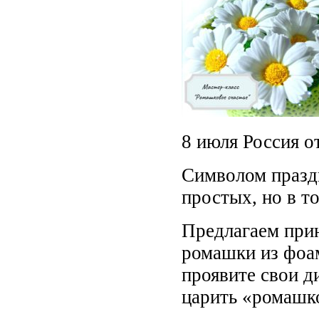
8 июля Россия о
Символом праздн
простых, но в т
Предлагаем прин
ромашки из фоам
проявите свои д
царить «ромашко