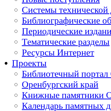
Cистемы технической
Библиографические о
Периодические издан
Тематические разделы
Ресурсы Интернет
Проекты
Библиотечный портал 
Оренбургский край
Книжные памятники О
Календарь памятных д