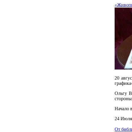
«Живопи
20 авгу
графика
Ольгу В
стороны,
Начало в
24 Июля
От библ