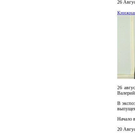
26 Авгу
Книжная
26 авгу
Валерий
В экспо
выпущен
Начало в
20 Авгу