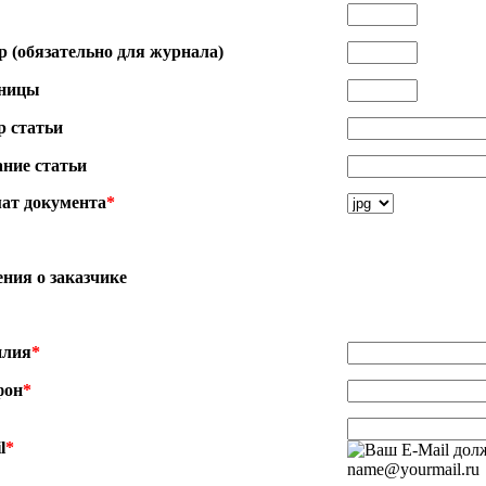
 (обязательно для журнала)
ницы
р статьи
ние статьи
ат документа
*
ния о заказчике
лия
*
фон
*
l
*