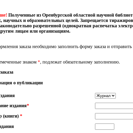
ие!
Полученные из Оренбургской областной научной библиоте
, научных и образовательных целей. Запрещается тиражиров
законодательно разрешенной (однократная распечатка электр
другим лицам или организациям.
рмления заказа необходимо заполнить форму заказа и отправить 
отмеченные знаком
*
, подлежат обязательному заполнению.
заказа
ация о публикации
издания
ание издания
*
р (книги)
*
здания