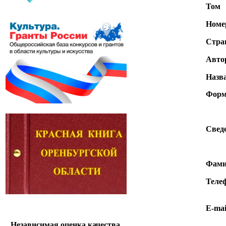
Том
Номер
Стра
Авто
Назва
Форм
Сведе
Фами
Теле
E-mai
Независимая оценка качества