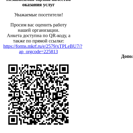
оказания услуг
Уважаемые посетители!
Просим вас оценить работу
нашей организации.
Анкета доступна по QR-коду, а
также по прямой ссылке:
https://forms.mkrf.ru/e/2579/xTPLeBU7/?
ap_orgcode=225813
Допо