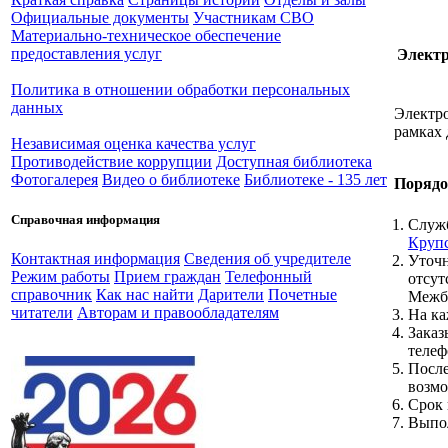
Официальные документы
Участникам СВО
Материально-техническое обеспечение
предоставления услуг
Электр
Политика в отношении обработки персональных
данных
Электро
рамках 
Независимая оценка качества услуг
Противодействие коррупции
Доступная библиотека
Фотогалерея
Видео о библиотеке
Библиотеке - 135 лет
Порядо
Справочная информация
Служб
Круп
Контактная информация
Сведения об учредителе
Уточн
Режим работы
Прием граждан
Телефонный
отсут
справочник
Как нас найти
Дарители
Почетные
Межб
читатели
Авторам и правообладателям
На ка
Заказ
телеф
После
возмо
Срок 
Выпол