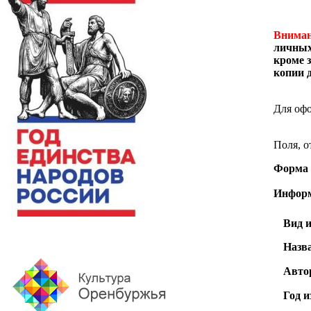
Вниман
личных
кроме 
копии 
Для офо
Поля, 
Форма 
Информ
Вид 
Назв
Авто
Год и