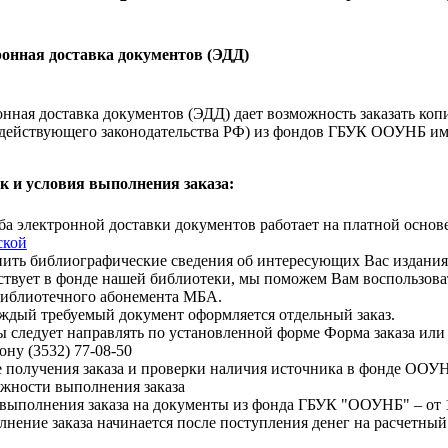
онная доставка документов (ЭДД)
нная доставка документов (ЭДД) дает возможность заказать коп
действующего законодательства РФ) из фондов ГБУК ООУНБ им.
к и условия выполнения заказа:
а электронной доставки документов работает на платной основе
ской
ить библиографические сведения об интересующих Вас издан
ствует в фонде нашей библиотеки, мы поможем Вам воспользоват
иблиотечного абонемента МБА.
ждый требуемый документ оформляется отдельный заказ.
ы следует направлять по установленной форме Форма заказа или 
ону (3532) 77-08-50
 получения заказа и проверки наличия источника в фонде ООУН
жности выполнения заказа
выполнения заказа на документы из фонда ГБУК "ООУНБ" – от 1
нение заказа начинается после поступления денег на расчетный