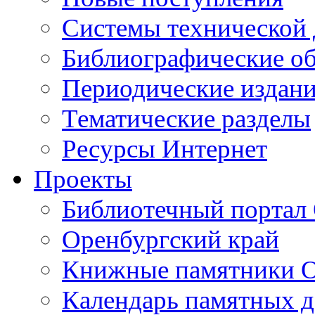
Cистемы технической
Библиографические о
Периодические издан
Тематические разделы
Ресурсы Интернет
Проекты
Библиотечный портал 
Оренбургский край
Книжные памятники О
Календарь памятных д