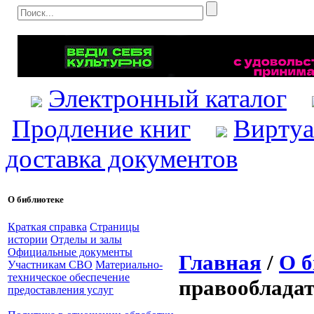
Электронный каталог
Продление книг
Виртуа
доставка документов
О библиотеке
Краткая справка
Страницы
истории
Отделы и залы
Официальные документы
Главная
/
О б
Участникам СВО
Материально-
техническое обеспечение
правооблада
предоставления услуг