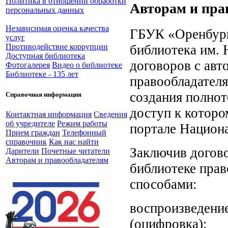
Политика в отношении обработки
Авторам и пра
персональных данных
Независимая оценка качества
ГБУК «Оренбург
услуг
библиотека им. 
Противодействие коррупции
Доступная библиотека
договоров с авт
Фотогалерея
Видео о библиотеке
Библиотеке - 135 лет
правообладателя
создания полнот
Справочная информация
доступ к которо
Контактная информация
Сведения
об учредителе
Режим работы
портале Национа
Прием граждан
Телефонный
справочник
Как нас найти
Заключив догово
Дарители
Почетные читатели
Авторам и правообладателям
библиотеке пра
способами:
воспроизведени
(оцифровка);