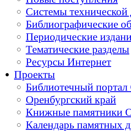
Cистемы технической
Библиографические о
Периодические издан
Тематические разделы
Ресурсы Интернет
Проекты
Библиотечный портал 
Оренбургский край
Книжные памятники О
Календарь памятных д