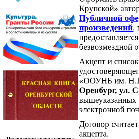
Крупской» автор
Публичной оф
произведений
,
предоставляетс
безвозмездной о
Акцепт и список
удостоверяющег
«ООУНБ им. Н.К
Оренбург, ул. С
вышеуказанных 
электронной по
Договор считает
акцепта.
Независимая оценка качества