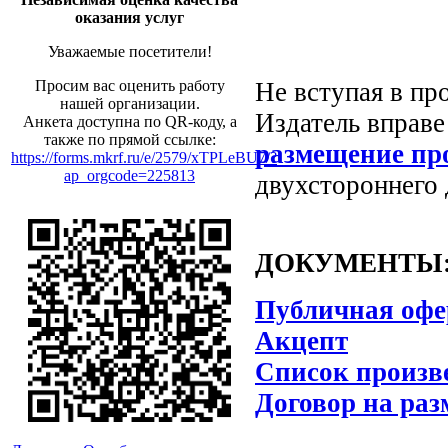
оказания услуг
Уважаемые посетители!
Не вступая в пр
Просим вас оценить работу
нашей организации.
Издатель вправ
Анкета доступна по QR-коду, а
также по прямой ссылке:
размещение пр
https://forms.mkrf.ru/e/2579/xTPLeBU7/?
ap_orgcode=225813
двухстороннего 
ДОКУМЕНТЫ
Публичная офе
Акцепт
Список произв
Договор на ра