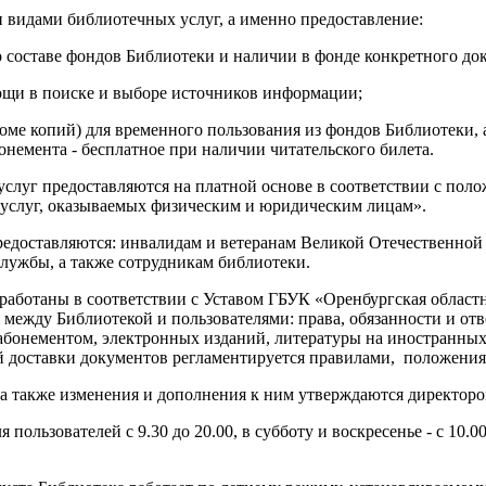
 видами библиотечных услуг, а именно предоставление:
составе фондов Библиотеки и наличии в фонде конкретного до
ощи в поиске и выборе источников информации;
оме копий) для временного пользования из фондов Библиотеки, 
немента - бесплатное при наличии читательского билета.
услуг предоставляются на платной основе в соответствии с по
услуг, оказываемых физическим и юридическим лицам».
предоставляются: инвалидам и ветеранам Великой Отечественной
лужбы, а также сотрудникам библиотеки.
зработаны в соответствии с Уставом ГБУК «Оренбургская областн
между Библиотекой и пользователями: права, обязанности и от
 абонементом, электронных изданий, литературы на иностранных
 доставки документов регламентируется правилами, положения
, а также изменения и дополнения к ним утверждаются директор
я пользователей с 9.30 до 20.00, в субботу и воскресенье - с 10