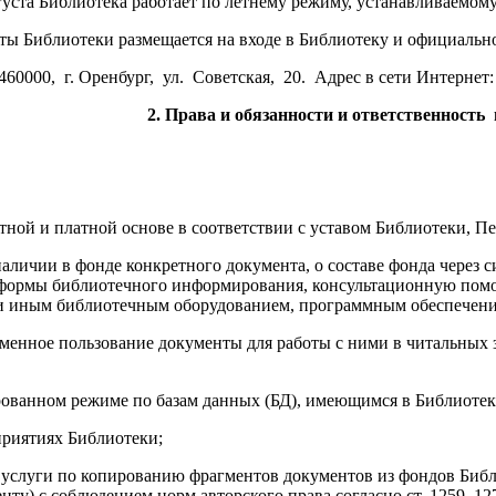
густа Библиотека работает по летнему режиму, устанавливаемом
ы Библиотеки размещается на входе в Библиотеку и официально
60000, г. Оренбург, ул. Советская, 20. Адрес в сети Интернет
2. Права и обязанности и ответственность
латной и платной основе в соответствии с уставом Библиотеки, 
личии в фонде конкретного документа, о составе фонда через си
 формы библиотечного информирования, консультационную помо
и иным библиотечным оборудованием, программным обеспечени
еменное пользование документы для работы с ними в читальных з
ированном режиме по базам данных (БД), имеющимся в Библиотек
приятиях Библиотеки;
 услуги по копированию фрагментов документов из фондов Библ
у) с соблюдением норм авторского права согласно ст. 1259, 127