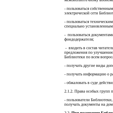
- пользоваться собственны
электрической сети Библио
- пользоваться технически
специально установленными
- пользоваться документам
фондодержателя;
- входить в состав читате
предложения по улучшению 
Библиотеки по всем вопрос
- получать другие виды до
- получать информацию о р
- обжаловать в суде действ
2.1.2. Права особых групп 
- пользователи Библиотеки
получать документы на дом
2.2.
При посещении Библио