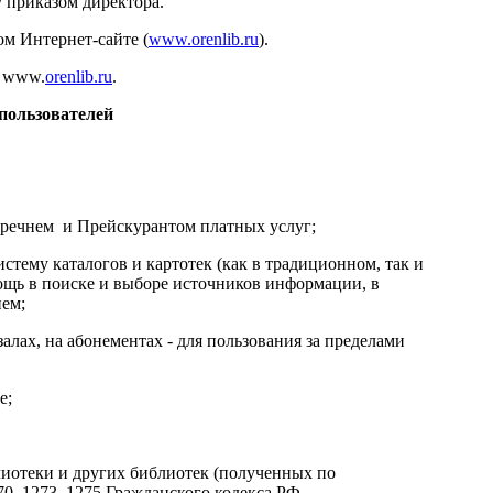
у приказом директора.
м Интернет-сайте (
www.orenlib.ru
).
: www.
orenlib.ru
.
 пользователей
Перечнем и Прейскурантом платных услуг;
стему каталогов и картотек (как в традиционном, так и
щь в поиске и выборе источников информации, в
ем;
алах, на абонементах - для пользования за пределами
е;
иотеки и других библиотек (полученных по
0, 1273, 1275 Гражданского кодекса РФ.