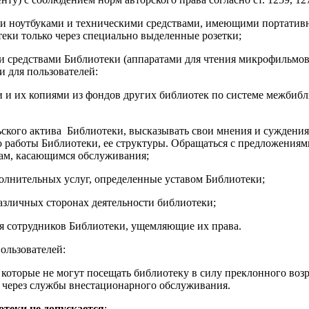
ми ноутбуками и техническими средствами, имеющими портативн
теки только через специально выделенные розетки;
ми средствами Библиотеки (аппаратами для чтения микрофильмов
 для пользователей:
и и их копиями из фондов других библиотек по системе межбибл
льского актива Библиотеки, высказывать свои мнения и суждения
работы Библиотеки, ее структуры. Обращаться с предложениям
ам, касающимся обслуживания;
полнительных услуг, определенные уставом Библиотеки;
азличных сторонах деятельности библиотеки;
ия сотрудников Библиотеки, ущемляющие их пра­ва.
пользователей:
, которые не могут посещать библиотеку в силу преклонного во
 через службы внестационарного обслуживания.
теки не допускается
: