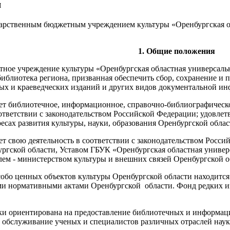
я
арственным бюджетным учреждением культуры «Оренбургская об
1. Общие положения
тное учреждение культуры «Оренбургская областная универсальн
библиотека региона, призванная обеспечить сбор, сохранение и
ых и краеведческих изданий и других видов документальной и
яет библиотечное, информационное, справочно-библиографическ
оответствии с законодательством Российской Федерации; удовл
ресах развития культуры, науки, образования Оренбургской облас
ет свою деятельность в соответствии с законодательством Росс
ргской области, Уставом ГБУК «Оренбургская областная универс
лем - министерством культуры и внешних связей Оренбургской о
особо ценных объектов культуры Оренбургской области находитс
ми нормативными актами Оренбургской области. Фонд редких и
еки ориентирована на предоставление библиотечных и информац
 обслуживание ученых и специалистов различных отраслей наук