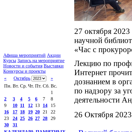
27 октября 2023
научной библиот
«Час с прокурор
Афиша мероприятий
Акции
Курсы
Запись на мероприятие
Лекцию по профи
Новости и события
Выставки
Интернет прочит
Конкурсы и проекты
«
Октябрь
»
дознанием в ор
Пн.
Вт.
Ср.
Чт.
Пт.
Сб.
Вс.
по надзору за у
1
деятельности Ан
2
3
4
5
6
7
8
9
10
11
12
13
14
15
16
17
18
19
20
21
22
26 Октября 2023
23
24
25
26
27
28
29
30
31
КАЛЕНДАРЬ ПАМЯТНЫХ