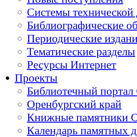
Cистемы технической
Библиографические о
Периодические издан
Тематические разделы
Ресурсы Интернет
Проекты
Библиотечный портал 
Оренбургский край
Книжные памятники О
Календарь памятных д