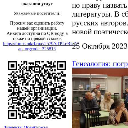
по праву назват
оказания услуг
литературы. В с
Уважаемые посетители!
русских авторов
Просим вас оценить работу
нашей организации.
новой поэтическ
Анкета доступна по QR-коду, а
также по прямой ссылке:
https://forms.mkrf.ru/e/2579/xTPLeBU7/?
25 Октября 2023
ap_orgcode=225813
Генеалогия: пог
Диалекты Оренбуржья