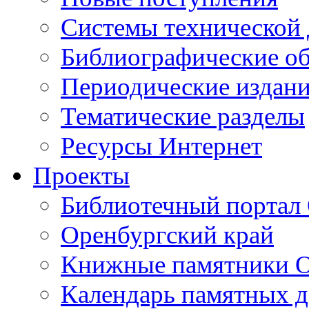
Cистемы технической
Библиографические о
Периодические издан
Тематические разделы
Ресурсы Интернет
Проекты
Библиотечный портал 
Оренбургский край
Книжные памятники О
Календарь памятных д