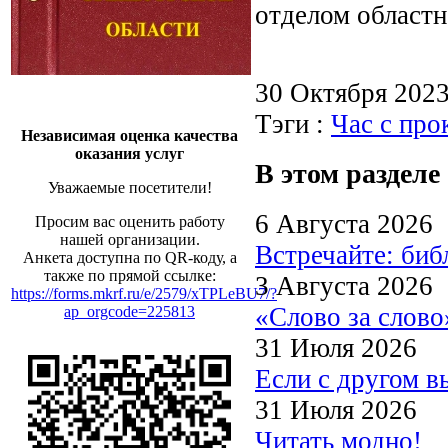
отделом областн
30 Октября 202
Тэги :
Час с пр
Независимая оценка качества
оказания услуг
В этом разделе
Уважаемые посетители!
6 Августа 2026
Просим вас оценить работу
нашей организации.
Встречайте: би
Анкета доступна по QR-коду, а
также по прямой ссылке:
3 Августа 2026
https://forms.mkrf.ru/e/2579/xTPLeBU7/?
«Слово за слово
ap_orgcode=225813
31 Июля 2026
Если с другом в
31 Июля 2026
Читать модно!