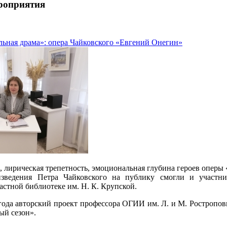
роприятия
льная драма»: опера Чайковского «Евгений Онегин»
, лирическая трепетность, эмоциональная глубина героев опер
изведения Петра Чайковского на публику смогли и участн
астной библиотеке им. Н. К. Крупской.
 года авторский проект профессора ОГИИ им. Л. и М. Ростропо
ый сезон».