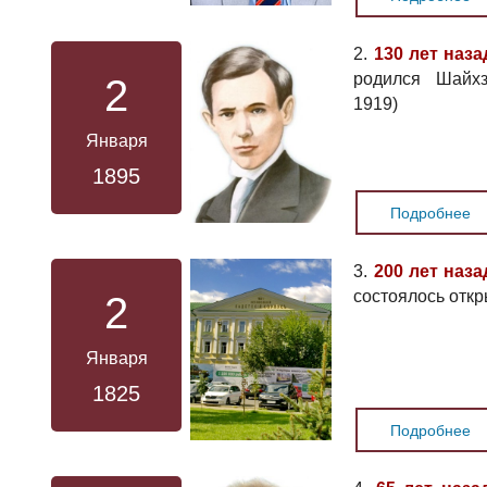
2.
130 лет наза
родился Шайхз
2
1919)
Января
1895
Подробнее
3.
200 лет наза
состоялось отк
2
Января
1825
Подробнее