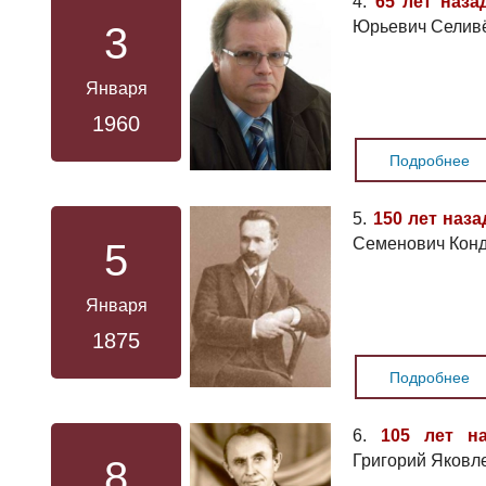
4.
65 лет наза
Юрьевич Селивё
3
Января
1960
Подробнее
5.
150 лет наза
Семенович Конд
5
Января
1875
Подробнее
6.
105 лет на
Григорий Яковл
8