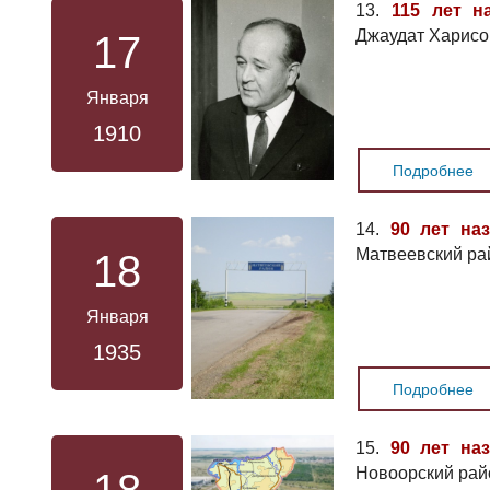
13.
115 лет н
Джаудат Харисо
17
Января
1910
Подробнее
14.
90 лет на
Матвеевский ра
18
Января
1935
Подробнее
15.
90 лет на
Новоорский рай