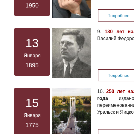
1950
Подробнее
9.
130 лет на
Василий Федоро
13
Января
1895
Подробнее
10.
250 лет на
года
издано
15
переименовании
Уральск и Яицко
Января
1775