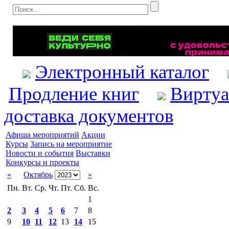
Электронный каталог
Продление книг
Виртуа
доставка документов
Афиша мероприятий
Акции
Курсы
Запись на мероприятие
Новости и события
Выставки
Конкурсы и проекты
«
Октябрь
»
Пн.
Вт.
Ср.
Чт.
Пт.
Сб.
Вс.
1
2
3
4
5
6
7
8
9
10
11
12
13
14
15