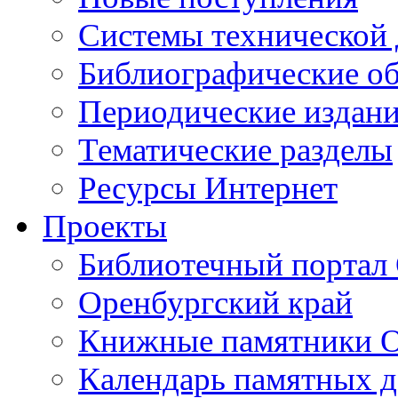
Cистемы технической
Библиографические о
Периодические издан
Тематические разделы
Ресурсы Интернет
Проекты
Библиотечный портал 
Оренбургский край
Книжные памятники О
Календарь памятных д