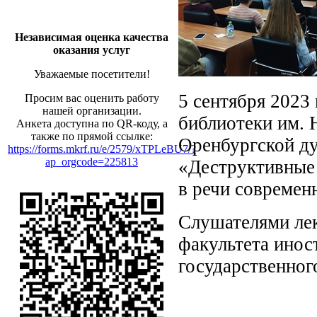
Независимая оценка качества
оказания услуг
Уважаемые посетители!
5 сентября 2023
Просим вас оценить работу
нашей организации.
библиотеки им. 
Анкета доступна по QR-коду, а
также по прямой ссылке:
Оренбургской д
https://forms.mkrf.ru/e/2579/xTPLeBU7/?
ap_orgcode=225813
«Деструктивные 
в речи современ
Слушателями лек
факультета инос
государственног