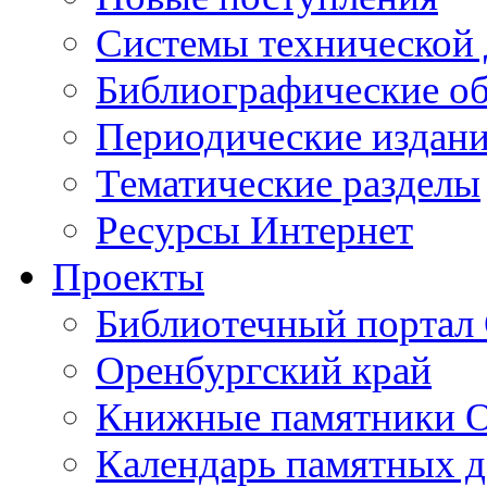
Cистемы технической
Библиографические о
Периодические издан
Тематические разделы
Ресурсы Интернет
Проекты
Библиотечный портал 
Оренбургский край
Книжные памятники О
Календарь памятных д