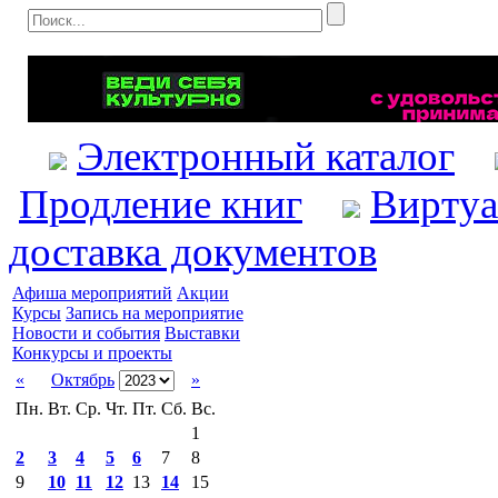
Электронный каталог
Продление книг
Виртуа
доставка документов
Афиша мероприятий
Акции
Курсы
Запись на мероприятие
Новости и события
Выставки
Конкурсы и проекты
«
Октябрь
»
Пн.
Вт.
Ср.
Чт.
Пт.
Сб.
Вс.
1
2
3
4
5
6
7
8
9
10
11
12
13
14
15