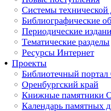
Cистемы технической
Библиографические о
Периодические издан
Тематические разделы
Ресурсы Интернет
Проекты
Библиотечный портал 
Оренбургский край
Книжные памятники О
Календарь памятных д