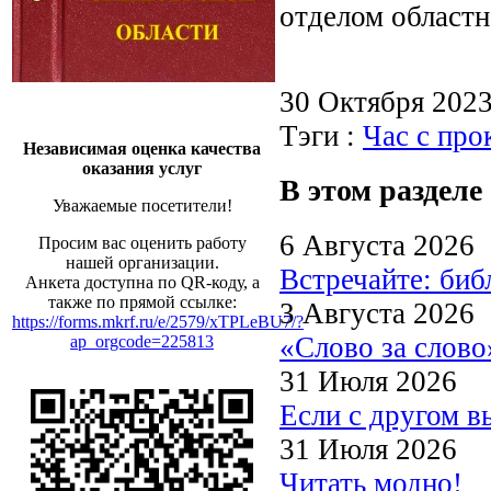
отделом областн
30 Октября 202
Тэги :
Час с пр
Независимая оценка качества
оказания услуг
В этом разделе
Уважаемые посетители!
6 Августа 2026
Просим вас оценить работу
нашей организации.
Встречайте: би
Анкета доступна по QR-коду, а
также по прямой ссылке:
3 Августа 2026
https://forms.mkrf.ru/e/2579/xTPLeBU7/?
«Слово за слово
ap_orgcode=225813
31 Июля 2026
Если с другом в
31 Июля 2026
Читать модно!