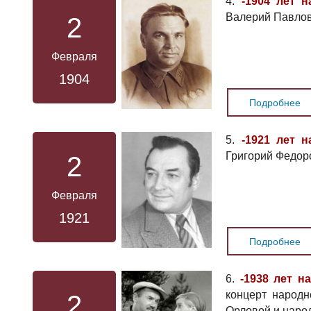
4.
-1904 лет н
Валерий Павлов
2
Февраля
1904
Подробнее
5.
-1921 лет н
Григорий Федор
2
Февраля
1921
Подробнее
6.
-1938 лет н
концерт народ
2
Орловой и наро