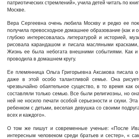
патриотических стремлений», учила детей читать по кни
Москве.
Вера Сергеевна очень любила Москву и редко ее по
получила превосходное домашнее образование (как и ос
глубоко интересовалась литературой и историей, му
рисовала карандашом и писала масляными красками,
Жизнь ее была небогата внешними событиями. Как и
проводила в домашнем кругу.
Ее племянница Ольга Григорьевна Аксакова писала 
даже в этой особо талантливой семье. Она рисует
чрезвычайно обаятельное существо, в то время как о
составляли только семью. Все были религиозны, но она
ней не носило печати особой серьезности и скуки. Эта
ребенком с детьми, веселая девушка со своими подруг
всех и каждого».
О том же пишут и современные ученые: «После Ива
интересным человеком среди братьев и сестер», « са