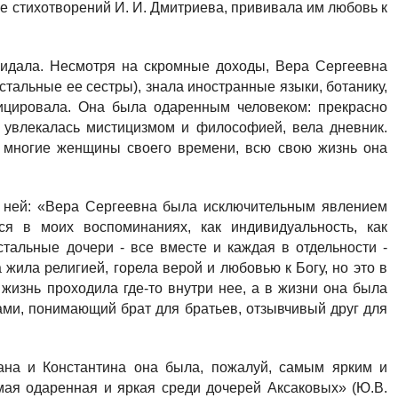
ге стихотворений И. И. Дмитриева, прививала им любовь к
кидала. Несмотря на скромные доходы, Вера Сергеевна
тальные ее сестры), знала иностранные языки, ботанику,
зицировала. Она была одаренным человеком: прекрасно
 увлекалась мистицизмом и философией, вела дневник.
 многие женщины своего времени, всю свою жизнь она
о ней: «Вера Сергеевна была исключительным явлением
ся в моих воспоминаниях, как индивидуальность, как
стальные дочери - все вместе и каждая в отдельности -
 жила религией, горела верой и любовью к Богу, но это в
 жизнь проходила где-то внутри нее, а в жизни она была
ами, понимающий брат для братьев, отзывчивый друг для
на и Константина она была, пожалуй, самым ярким и
мая одаренная и яркая среди дочерей Аксаковых» (Ю.В.