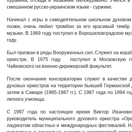
Куракина, отсюда и название Белокуракино. Учился в 
смешанном русско-украинском языке - суржике.
Начинал с игры в самодеятельном школьном духовом 
позже, очень любил тромбон за его красивый тембр 
музыки. В 1969 году поступил в Ворошиловградское му
году.
Был призван в ряды Вооруженных сил. Служил на кора
оркестре. В 1975 году поступил в Московскую го
Чайковского на военно-дирижерский факультет.
После окончания консерватории служит в качестве 
духовых оркестров на территории бывшей Германской де
затем в Самаре (1985-1987 гг.). С 1987 года по 1994 
летного училища.
С 1997 года по настоящее время Виктор Иванов
руководитель муниципального духового оркестра «Ор
лауреатом областных и международных фестивалей. На 