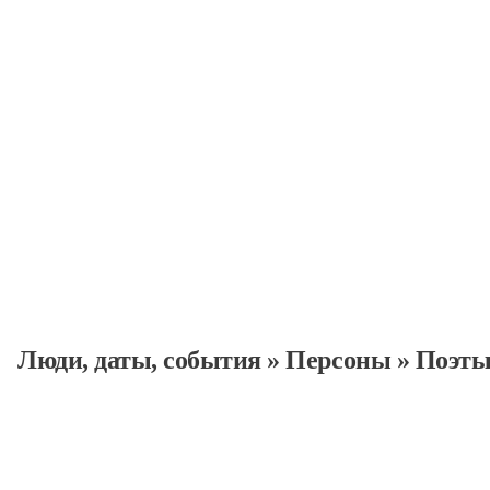
Персоны
Люди, даты, cобытия
»
Персоны
»
Поэт