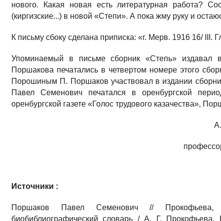
нового. Какая новая есть литературная работа? Со
(киргизские...) в новой «Степи». А пока жму руку и оста
К письму сбоку сделана приписка: «г. Мерв. 1916 16/ III. 
Упоминаемый в письме сборник «Степь» издавал в
Поршакова печатались в четвертом номере этого сборн
Порошиным П. Поршаков участвовал в издании сборни
Павел Семенович печатался в оренбургской перио
оренбургской газете «Голос трудового казачества», По
А
профессо
Источники :
Поршаков Павел Семенович // Прокофьева,
биобиблиографический словарь / А. Г. Прокофьева, 