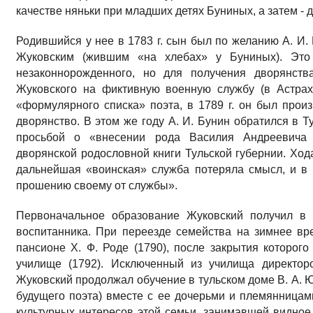
качестве няньки при младших детях Буниных, а затем - 
Родившийся у нее в 1783 г. сын был по желанию А. И
Жуковским (жившим «на хлебах» у Буниных). Это 
незаконнорожденного, но для получения дворянств
Жуковского на фиктивную военную службу (в Астрах
«формулярного списка» поэта, в 1789 г. он был прои
дворянство. В этом же году А. И. Бунин обратился в Т
просьбой о «внесении рода Василия Андреевича 
дворянской родословной книги Тульской губернии. Ход
дальнейшая «воинская» служба потеряла смысл, и в 
прошению своему от службы».
Первоначальное образование Жуковский получил в 
воспитанника. При переезде семейства на зимнее вр
пансионе X. Ф. Роде (1790), после закрытия которог
училище (1792). Исключенный из училища директоро
Жуковский продолжал обучение в тульском доме В. А. 
будущего поэта) вместе с ее дочерьми и племянница
культурных интересов этой семьи, занимавшей видное