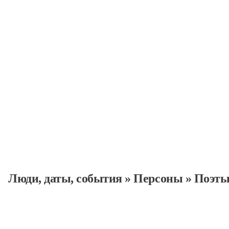
Персоны
Люди, даты, cобытия
»
Персоны
»
Поэт