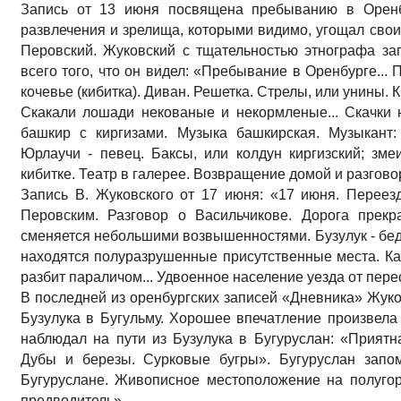
Запись от 13 июня посвящена пребыванию в Оренбу
развлечения и зрелища, которыми видимо, угощал свои
Перовский. Жуковский с тщательностью этнографа за
всего того, что он видел: «Пребывание в Оренбурге... 
кочевье (кибитка). Диван. Решетка. Стрелы, или унины. К
Скакали лошади некованые и некормленые... Скачки 
башкир с киргизами. Музыка башкирская. Музыкант: 
Юрлаучи - певец. Баксы, или колдун киргизский; зме
кибитке. Театр в галерее. Возвращение домой и разгово
Запись В. Жуковского от 17 июня: «17 июня. Переезд
Перовским. Разговор о Васильчикове. Дорога прекр
сменяется небольшими возвышенностями. Бузулук - бед
находятся полуразрушенные присутственные места. К
разбит параличом... Удвоенное население уезда от пере
В последней из оренбургских записей «Дневника» Жуков
Бузулука в Бугульму. Хорошее впечатление произвела 
наблюдал на пути из Бузулука в Бугуруслан: «Приятн
Дубы и березы. Сурковые бугры». Бугуруслан запо
Бугуруслане. Живописное местоположение на полугор
предводитель».