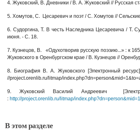
4. Жуковский, В. Дневники / В. А. Жуковский // Русская ста
5. Хомутов, С. Цесаревич и поэт / С. Хомутов // Сельские в
6. Судоргина, Т. В честь Наследника Цесаревича / Т. Су
июня. - С. 18.
7. Кузнецов, В. «Одухотворив русскую поэзию...» : к 1
Жуковского в Оренбургском крае / В. Кузнецов // Оренбургс
8. Биография В. А. Жуковского [Электронный ресурс].
//project.orenlib.ru/litmap/index.php?dn=person&mid=1&to=a
9. Жуковский Василий Андреевич [Электр
:
http://project.orenlib.ru/litmap/index.php?dn=person&mid
В этом разделе