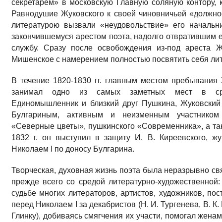
секретарем» в московскую Главную соляную контору, 
Равнодушие Жуковского к своей чиновничьей «должнос
литературою вызвали «неудовольствие» его начальни
закончившемуся арестом поэта, надолго отвратившим е
службу. Сразу после освобождения из-под ареста Ж
Мишенское с намерением полностью посвятить себя лит
В течение 1820-1830 гг. главным местом пребывания 
занимал одно из самых заметных мест в сред
Единомышленник и близкий друг Пушкина, Жуковский
Булгариным, активным и неизменным участником 
«Северные цветы», пушкинского «Современника», а так
1832 г. он выступил в защиту И. В. Киреевского, 
Николаем I по доносу Булгарина.
Творческая, духовная жизнь поэта была неразрывно св
прежде всего со средой литературно-художественной
судьбе многих литераторов, артистов, художников, по
перед Николаем I за декабристов (Н. И. Тургенева, В. К.
Глинку), добиваясь смягчения их участи, помогал жена