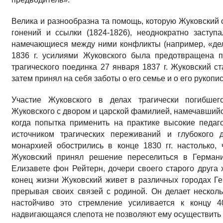
Велика и разнообразна та помощь, которую Жуковский 
гонений и ссылки (1824-1826), неоднократно заступ
намечающиеся между ними конфликты (например, «дело
1836 г. усилиями Жуковского была предотвращена 
трагического поединка 27 января 1837 г. Жуковский 
затем принял на себя заботы о его семье и о его рукопи
Участие Жуковского в делах трагически погибшег
Жуковского с двором и царской фамилией, намечавшийс
когда попытка применить на практике высокие педаг
источником трагических переживаний и глубокого 
монархией обострились в конце 1830 гг. настолько, ч
Жуковский принял решение переселиться в Германи
Елизавете фон Рейтерн, дочери своего старого друга 
конец жизни Жуковский живет в различных городах Г
прерывая своих связей с родиной. Он делает нескол
настойчиво это стремление усиливается к концу 40
надвигающаяся слепота не позволяют ему осуществить 