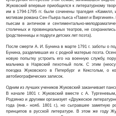
Жуковский впервые приобщился к литературному твор
им в 1794-1795 гг. были сочинены трагедия «Камилл
мотивам романа Сен-Пьера пьеса «Павел и Виргиния». 
пьесам в античном и сентиментально-мелодраматиче
столичных и провинциальных театров, не сохранились 
(родственницы и подруги детских лет поэта).
После смерти А. И. Бунина в марте 1791 г. заботы о п
Бунина, разделившая их с родной матерью поэта. Осен
новую попытку устроить его на военную службу, пор
мальчика в Нарвский пехотный полк. С этим (неос
поездка Жуковского в Петербург и Кексгольм, о к
автобиографических записок.
Одним из лучших учеников Жуковский заканчивает панси
В начале 1801 г. Жуковский вместе с А. Тургеневым
Родзянко и другими организует «Дружеское литерату
года (янв.- нояб. 1801 г.), но сыгравшее заметную 
принципов в русской литературе. В этом же году Ж