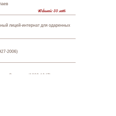
лаев
Юбилей: 80 лет
ьный лицей-интернат для одаренных
927-2006)
ина-Ончукова (1882-1947)