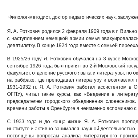
Филолог-методист, доктор педагогических наук, заслуж
Я. А. Роткович родился 2 февраля 1909 года в г. Вильн
с наступлением немецкой армии семья эвакуировалась
девятилетку. В конце 1924 года вместе с семьей перееха
В 1925/26 году Я. Роткович обучался на 3 курсе Моск
сентябре 1926 года был принят во 2-й Московский гос
факультет, отделение русского языка и литературы, по о
на рабфаке, где преподавал литературу и возглавлял 
1931-1932 гг. Я. А. Роткович работал ассистентом в 
ОГПУ), читал такие курсы, как «Введение в литера
председателем городского объединения словесников
времени работы в Оренбурге я неизменно вспоминаю с с
С 1933 года и до конца жизни Я. А. Роткович препо
институте и активно занимался научной деятельностью. 
посвящены вопросам анализа литературного произве