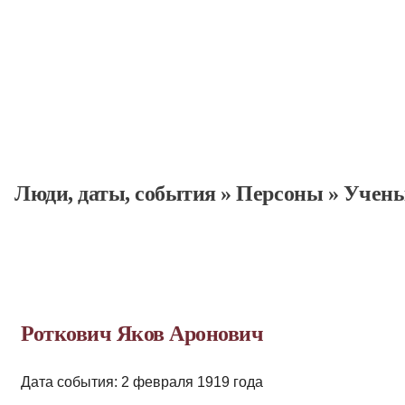
Люди, даты, cобытия
»
Персоны
»
Учен
Роткович Яков Аронович
Дата события: 2 февраля 1919 года