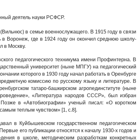
енный деятель науки РСФСР.
о (Вильнюс) в семье военнослужащего. В 1915 году в связи
 в Воронеж, где в 1924 году он окончил среднюю школу-
л в Москву.
овского педагогического техникума имени Профинтерна. В
ударственный университет (ныне МПГУ) на педагогический
кончании которого в 1930 году начал работать в Оренбурге
предметную комиссию по русскому языку и литературе. В
Оренбургском татаро-башкирском агропединституте (ныне
туроведение», «Литература народов СССР», был избран
. Позже в «Автобиографии» ученый писал: «О коротком
амым теплым чувством» [1, с.8].
давал в Куйбышевском государственном педагогическом
Первые его публикации относятся к началу 1930-х годов и
дения в школе, методическим разработкам конкретных