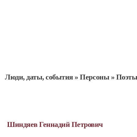
Люди, даты, cобытия
»
Персоны
»
Поэт
Шиндяев Геннадий Петрович