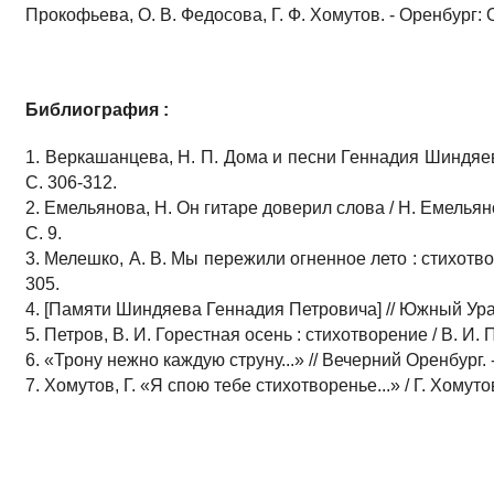
Прокофьева, О. В. Федосова, Г. Ф. Хомутов. - Оренбург: О
Библиография :
1. Веркашанцева, Н. П. Дома и песни Геннадия Шиндяева 
С. 306-312.
2. Емельянова, Н. Он гитаре доверил слова / Н. Емельяно
С. 9.
3. Мелешко, А. В. Мы пережили огненное лето : стихотворе
305.
4. [Памяти Шиндяева Геннадия Петровича] // Южный Урал. 
5. Петров, В. И. Горестная осень : стихотворение / В. И. П
6. «Трону нежно каждую струну...» // Вечерний Оренбург. - 
7. Хомутов, Г. «Я спою тебе стихотворенье...» / Г. Хомутов
8. Шиндяев, Г. «Слов прощальный звук святой на губах мо
октября. - С. 21.
9. Шиндяев, Г. [Подборка стихотворений] / Г. Шиндяев // В