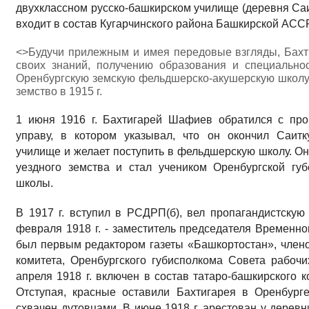
двухклассном русско-башкирском училище (деревня Саи
входит в состав Кугарчинского района Башкирской АССР)
<>Будучи прилежным и имея передовые взгляды, Бахт
своих знаний, получению образования и специально
Оренбургскую земскую фельдшерско-акушерскую школу,
земство в 1915 г.
1 июня 1916 г. Бахтигарей Шафиев обратился с пр
управу, в котором указывал, что он окончил Саитк
училище и желает поступить в фельдшерскую школу. Он
уездного земства и стал учеником Оренбургской гу
школы.
В 1917 г. вступил в РСДРП(б), вел пропагандистскую
февраля 1918 г. - заместитель председателя Временн
был первым редактором газеты «Башкортостан», член
комитета, Оренбургского губисполкома Совета рабочих
апреля 1918 г. включен в состав татаро-башкирского
Отступая, красные оставили Бахтигарея в Оренбург
схвачен дутовцами. В июне 1918 г. арестован у деревн