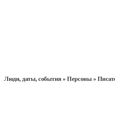
Персоны
Люди, даты, cобытия
»
Персоны
»
Писат