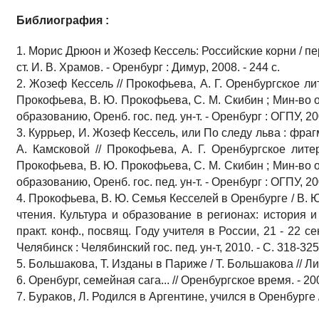
Библиография :
1. Морис Дрюон и Жозеф Кессель: Российские корни / пер. 
ст. И. В. Храмов. - Оренбург : Димур, 2008. - 244 с.
2. Жозеф Кессель // Прокофьева, А. Г. Оренбургское лит
Прокофьева, В. Ю. Прокофьева, С. М. Скибин ; Мин-во 
образованию, Оренб. гос. пед. ун-т. - Оренбург : ОГПУ, 200
3. Куррьер, И. Жозеф Кессель, или По следу льва : фрагме
А. Камсковой // Прокофьева, А. Г. Оренбургское литер
Прокофьева, В. Ю. Прокофьева, С. М. Скибин ; Мин-во 
образованию, Оренб. гос. пед. ун-т. - Оренбург : ОГПУ, 200
4. Прокофьева, В. Ю. Семья Кесселей в Оренбурге / В. 
чтения. Культура и образование в регионах: история и
практ. конф., посвящ. Году учителя в России, 21 - 22 сен
Челябинск : Челябинский гос. пед. ун-т, 2010. - С. 318-325
5. Большакова, Т. Изданы в Париже / Т. Большакова // Лиц
6. Оренбург, семейная сага... // Оренбургское время. - 200
7. Бураков, Л. Родился в Аргентине, учился в Оренбурге /