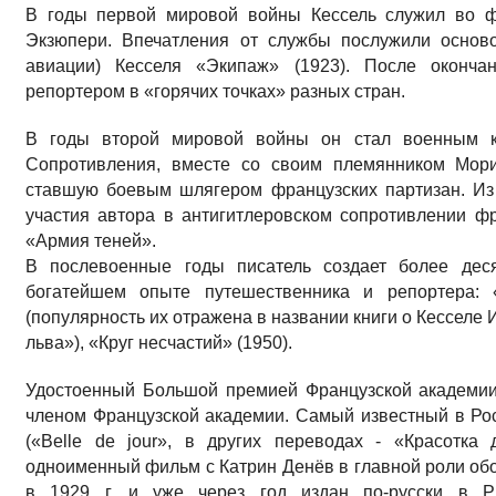
В годы первой мировой войны Кессель служил во ф
Экзюпери. Впечатления от службы послужили основ
авиации) Кесселя «Экипаж» (1923). После оконча
репортером в «горячих точках» разных стран.
В годы второй мировой войны он стал военным ко
Сопротивления, вместе со своим племянником Мор
ставшую боевым шлягером французских партизан. Из
участия автора в антигитлеровском сопротивлении ф
«Армия теней».
В послевоенные годы писатель создает более дес
богатейшем опыте путешественника и репортера: 
(популярность их отражена в названии книги о Кесселе
льва»), «Круг несчастий» (1950).
Удостоенный Большой премией Французской академии в
членом Французской академии. Самый известный в Ро
(«Belle de jour», в других переводах - «Красотк
одноименный фильм с Катрин Денёв в главной роли об
в 1929 г. и уже через год издан по-русски в Р