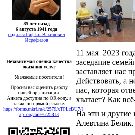
85 лет назад
6 августа 1941 года
родился Рифкат Вакилович
Исрафилов
11 мая 2023 год
заседание семей
Независимая оценка качества
оказания услуг
заставляет нас 
Уважаемые посетители!
Действовать, а н
Просим вас оценить работу
нас, которая отв
нашей организации.
хватает? Как всё
Анкета доступна по QR-коду, а
также по прямой ссылке:
https://forms.mkrf.ru/e/2579/xTPLeBU7/?
На эти и другие
ap_orgcode=225813
Алевтина Белик.