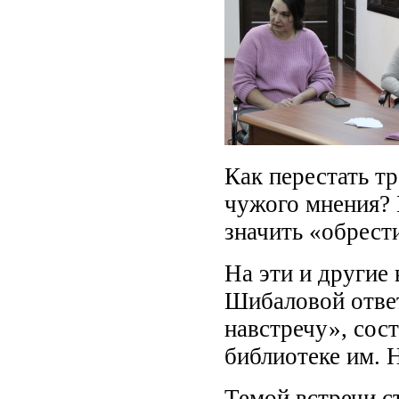
Как перестать т
чужого мнения? К
значить «обрести
На эти и другие
Шибаловой отве
навстречу», сос
библиотеке им. Н
Темой встречи с