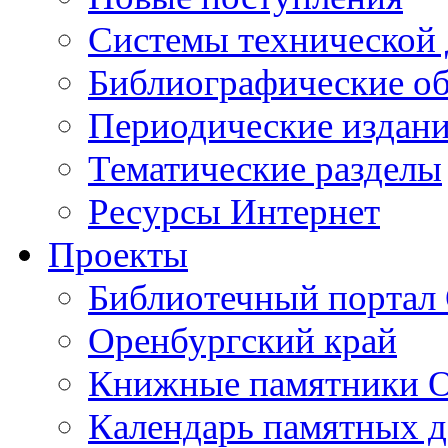
Cистемы технической
Библиографические о
Периодические издан
Тематические разделы
Ресурсы Интернет
Проекты
Библиотечный портал 
Оренбургский край
Книжные памятники О
Календарь памятных д