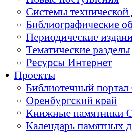
Cистемы технической
Библиографические о
Периодические издан
Тематические разделы
Ресурсы Интернет
Проекты
Библиотечный портал 
Оренбургский край
Книжные памятники О
Календарь памятных д