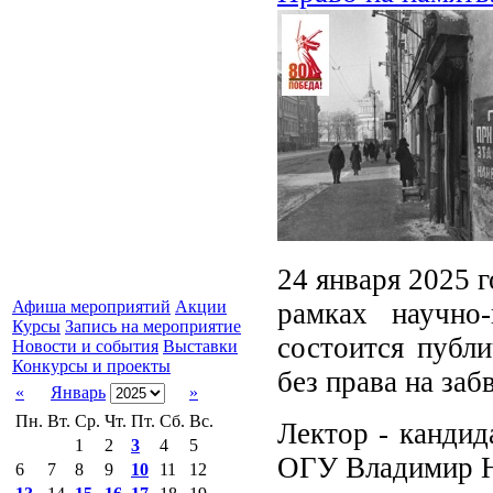
24 января 2025 г
рамках научно
Афиша мероприятий
Акции
Курсы
Запись на мероприятие
состоится публи
Новости и события
Выставки
Конкурсы и проекты
без права на заб
«
Январь
»
Пн.
Вт.
Ср.
Чт.
Пт.
Сб.
Вс.
Лектор - кандид
1
2
3
4
5
ОГУ Владимир Н
6
7
8
9
10
11
12