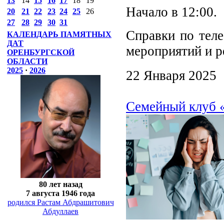
13
14
15
16
17
18
19
Начало в 12:00.
20
21
22
23
24
25
26
27
28
29
30
31
Справки по теле
КАЛЕНДАРЬ ПАМЯТНЫХ
ДАТ
мероприятий и р
ОРЕНБУРГСКОЙ
ОБЛАСТИ
2025
·
2026
22 Января 2025
Семейный клуб «
80 лет назад
7 августа 1946 года
родился Растам Абдрашитович
Абдуллаев