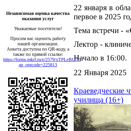
22 января в обл
Независимая оценка качества
первое в 2025 г
оказания услуг
Уважаемые посетители!
Тема встречи - 
Просим вас оценить работу
Лектор - клинич
нашей организации.
Анкета доступна по QR-коду, а
также по прямой ссылке:
Начало в 16:00.
https://forms.mkrf.ru/e/2579/xTPLeBU7/?
ap_orgcode=225813
22 Января 2025
Краеведческие ч
училища (16+)