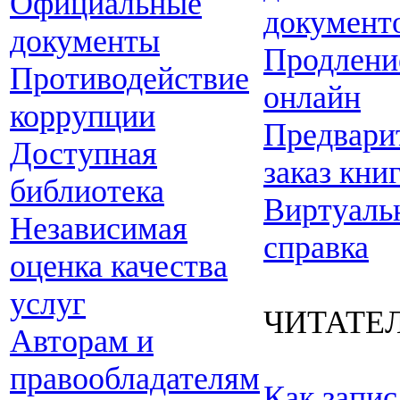
Официальные
документ
документы
Продлени
Противодействие
онлайн
коррупции
Предвари
Доступная
заказ кни
библиотека
Виртуаль
Независимая
справка
оценка качества
услуг
ЧИТАТЕ
Авторам и
правообладателям
Как запис