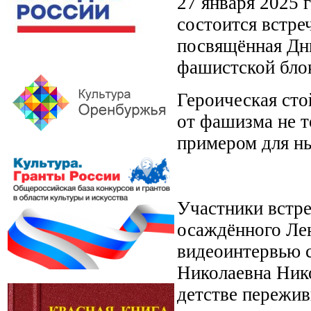
27 января 2025 
состоится встре
посвящённая Дн
фашистской бло
Героическая сто
от фашизма не т
примером для н
Участники встре
осаждённого Лен
видеоинтервью 
Николаевна Ник
детстве пережив