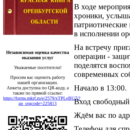
В ходе мероприя
хроники, услыша
патриотические
в исполнении ор
На встречу при
Независимая оценка качества
операции - защи
оказания услуг
поделятся воспо
Уважаемые посетители!
современных со
Просим вас оценить работу
нашей организации.
Начало в 13:00.
Анкета доступна по QR-коду, а
также по прямой ссылке:
https://forms.mkrf.ru/e/2579/xTPLeBU7/?
Вход свободный
ap_orgcode=225813
Ждём вас по адре
Телефон для спр