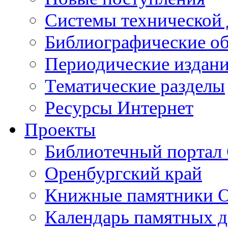
Cистемы технической
Библиографические о
Периодические издан
Тематические разделы
Ресурсы Интернет
Проекты
Библиотечный портал 
Оренбургский край
Книжные памятники О
Календарь памятных д