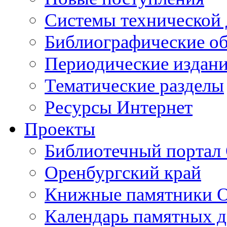
Cистемы технической
Библиографические о
Периодические издан
Тематические разделы
Ресурсы Интернет
Проекты
Библиотечный портал 
Оренбургский край
Книжные памятники О
Календарь памятных д