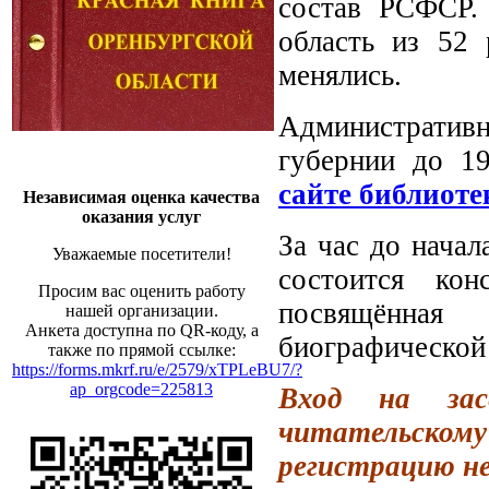
состав РСФСР.
область из 52 
менялись.
Административ
губернии до 1
сайте библиоте
Независимая оценка качества
оказания услуг
За час до нача
Уважаемые посетители!
состоится кон
Просим вас оценить работу
посвящённая
нашей организации.
Анкета доступна по QR-коду, а
биографической
также по прямой ссылке:
https://forms.mkrf.ru/e/2579/xTPLeBU7/?
ap_orgcode=225813
Вход на зас
читательскому
регистрацию не