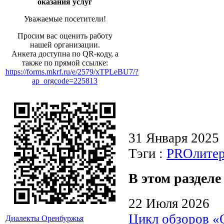
оказания услуг
Уважаемые посетители!
Просим вас оценить работу
нашей организации.
Анкета доступна по QR-коду, а
также по прямой ссылке:
https://forms.mkrf.ru/e/2579/xTPLeBU7/?
ap_orgcode=225813
31 Января 2025
Тэги :
PROлитер
В этом разделе
22 Июля 2026
Цикл обзоров «
Диалекты Оренбуржья