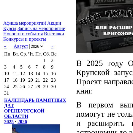
Афиша мероприятий
Акции
Курсы
Запись на мероприятие
Новости и события
Выставки
Конкурсы и проекты
«
Август
»
Пн.
Вт.
Ср.
Чт.
Пт.
Сб.
Вс.
1
2
В 2025 году О
3
4
5
6
7
8
9
Крупской запус
10
11
12
13
14
15
16
Проект направл
17
18
19
20
21
22
23
24
25
26
27
28
29
30
книг.
31
КАЛЕНДАРЬ ПАМЯТНЫХ
В первом выпу
ДАТ
ОРЕНБУРГСКОЙ
помогут не тол
ОБЛАСТИ
и расширить 
2025
·
2026
астрономии до 