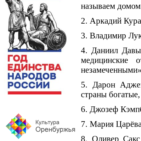
называем домом»
2. Аркадий Кур
3. Владимир Лу
4. Даниил Дав
медицинские 
незамеченными»
5. Дарон Адже
страны богатые,
6. Джозеф Кэмп
7. Мария Царёва
8. Оливер Сакс