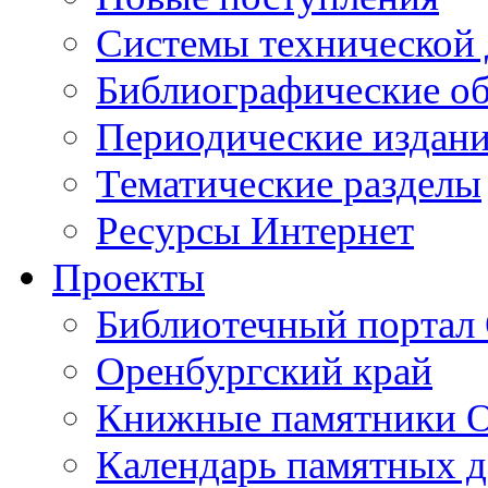
Cистемы технической
Библиографические о
Периодические издан
Тематические разделы
Ресурсы Интернет
Проекты
Библиотечный портал 
Оренбургский край
Книжные памятники О
Календарь памятных д