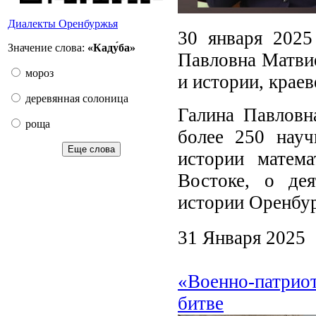
Диалекты Оренбуржья
30 января 2025
Значение слова:
«Каду́ба»
Павловна Матвие
мороз
и истории, краев
деревянная солоница
Галина Павловна
роща
более 250 нау
Еще слова
истории матем
Востоке, о де
истории Оренбу
31 Января 2025
«Военно-патриот
битве