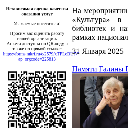
На мероприятии 
Независимая оценка качества
оказания услуг
«Культура» в 
Уважаемые посетители!
библиотек и н
Просим вас оценить работу
рамках национал
нашей организации.
Анкета доступна по QR-коду, а
также по прямой ссылке:
31 Января 2025
https://forms.mkrf.ru/e/2579/xTPLeBU7/?
ap_orgcode=225813
Памяти Галины 