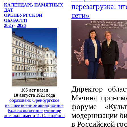
перезагрузка: и
КАЛЕНДАРЬ ПАМЯТНЫХ
ДАТ
сети»
ОРЕНБУРГСКОЙ
ОБЛАСТИ
2025
·
2026
Директор облас
105 лет назад
10 августа 1921 года
Мячина принима
образовано Оренбургское
форуме «Культ
высшее военное авиационное
Краснознаменное училище
модернизации би
летчиков имени И. С. Полбина
в Российской го