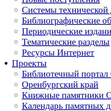
Cистемы технической
Библиографические о
Периодические издан
Тематические разделы
Ресурсы Интернет
Проекты
Библиотечный портал 
Оренбургский край
Книжные памятники О
Календарь памятных д