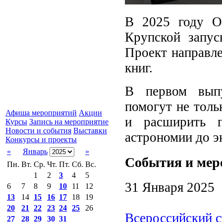
В 2025 году Ор
Крупской запус
Проект направле
книг.
В первом выпу
помогут не толь
Афиша мероприятий
Акции
и расширить 
Курсы
Запись на мероприятие
Новости и события
Выставки
астрономии до э
Конкурсы и проекты
«
Январь
»
События и мер
Пн.
Вт.
Ср.
Чт.
Пт.
Сб.
Вс.
1
2
3
4
5
31 Января 2025
6
7
8
9
10
11
12
13
14
15
16
17
18
19
20
21
22
23
24
25
26
Всероссийский с
27
28
29
30
31